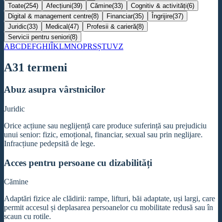
Toate
(
254
)
Afecțiuni
(
39
)
Cămine
(
33
)
Cognitiv & activități
(
6
)
Digital & management centre
(
8
)
Financiar
(
35
)
Îngrijire
(
37
)
Juridic
(
33
)
Medical
(
47
)
Profesii & carieră
(
8
)
Servicii pentru seniori
(
8
)
A
B
C
D
E
F
G
H
I
Î
K
L
M
N
O
P
R
S
Ș
T
U
V
Z
A
31
termeni
Abuz asupra vârstnicilor
Juridic
Orice acțiune sau neglijență care produce suferință sau prejudiciu
unui senior: fizic, emoțional, financiar, sexual sau prin neglijare.
Infracțiune pedepsită de lege.
Acces pentru persoane cu dizabilități
Cămine
Adaptări fizice ale clădirii: rampe, lifturi, băi adaptate, uși largi, care
permit accesul și deplasarea persoanelor cu mobilitate redusă sau în
scaun cu rotile.