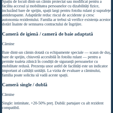
Spațiu de locuit dintr-un cămin proiectat sau modificat pentru a
facilita accesul și mobilitatea persoanelor cu dizabilități fizice,
incluzând bare de sprijin, spații largi pentru fotoliu rulant și suprafețe
antiderapante. Adaptările reduc riscul de accidente și cresc
autonomia rezidentului. Familia ar trebui să verifice existența acestor
dotări înainte de semnarea contractului de îngrijire.
Cameră de igienă / cameră de baie adaptată
Cămine
Baie dintr-un cămin dotată cu echipamente speciale — scaun de duș,
bare de sprijin, chiuvetă accesibilă în fotoliu rulant — pentru a
permite toaleta zilnică în condiții de siguranță persoanelor cu
mobilitate redusă. Prezența unor astfel de facilități este un indicator
important al calității unității. La vizita de evaluare a căminului,
familia poate solicita să vadă aceste spații.
Cameră single / dublă
Cămine
Single: intimitate, +20-50% preț. Dublă: partajare cu alt rezident
compatibil.