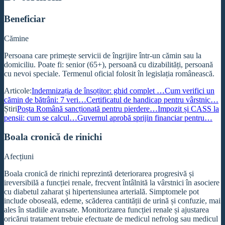
Beneficiar
Cămine
Persoana care primește servicii de îngrijire într-un cămin sau la
domiciliu. Poate fi: senior (65+), persoană cu dizabilități, persoană
cu nevoi speciale. Termenul oficial folosit în legislația românească.
Articole:
Indemnizația de însoțitor: ghid complet …
Cum verifici un
cămin de bătrâni: 7 veri…
Certificatul de handicap pentru vârstnic…
Știri
Poșta Română sancționată pentru pierdere…
Impozit și CASS la
pensii: cum se calcul…
Guvernul aprobă sprijin financiar pentru…
Boala cronică de rinichi
Afecțiuni
Boala cronică de rinichi reprezintă deteriorarea progresivă și
ireversibilă a funcției renale, frecvent întâlnită la vârstnici în asociere
cu diabetul zaharat și hipertensiunea arterială. Simptomele pot
include oboseală, edeme, scăderea cantității de urină și confuzie, mai
ales în stadiile avansate. Monitorizarea funcției renale și ajustarea
oricărui tratament trebuie efectuate de medicul nefrolog sau medicul