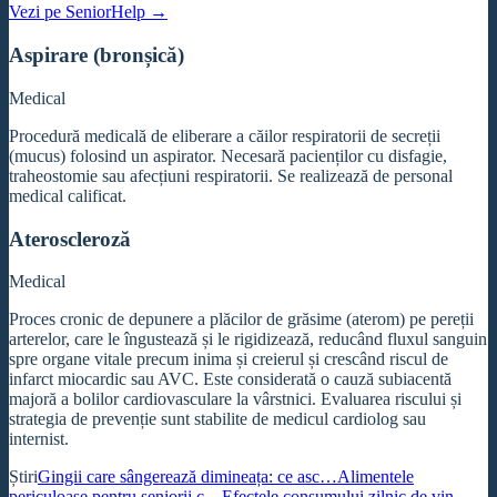
Vezi pe SeniorHelp →
Aspirare (bronșică)
Medical
Procedură medicală de eliberare a căilor respiratorii de secreții
(mucus) folosind un aspirator. Necesară pacienților cu disfagie,
traheostomie sau afecțiuni respiratorii. Se realizează de personal
medical calificat.
Ateroscleroză
Medical
Proces cronic de depunere a plăcilor de grăsime (aterom) pe pereții
arterelor, care le îngustează și le rigidizează, reducând fluxul sanguin
spre organe vitale precum inima și creierul și crescând riscul de
infarct miocardic sau AVC. Este considerată o cauză subiacentă
majoră a bolilor cardiovasculare la vârstnici. Evaluarea riscului și
strategia de prevenție sunt stabilite de medicul cardiolog sau
internist.
Știri
Gingii care sângerează dimineața: ce asc…
Alimentele
periculoase pentru seniorii c…
Efectele consumului zilnic de vin