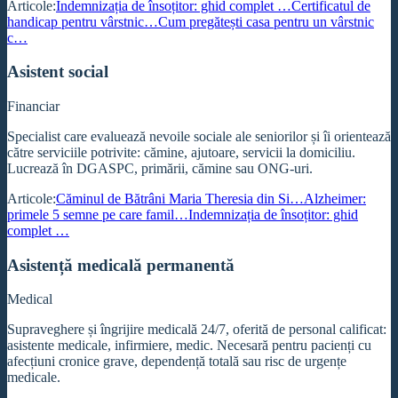
Articole:
Indemnizația de însoțitor: ghid complet …
Certificatul de
handicap pentru vârstnic…
Cum pregătești casa pentru un vârstnic
c…
Asistent social
Financiar
Specialist care evaluează nevoile sociale ale seniorilor și îi orientează
către serviciile potrivite: cămine, ajutoare, servicii la domiciliu.
Lucrează în DGASPC, primării, cămine sau ONG-uri.
Articole:
Căminul de Bătrâni Maria Theresia din Si…
Alzheimer:
primele 5 semne pe care famil…
Indemnizația de însoțitor: ghid
complet …
Asistență medicală permanentă
Medical
Supraveghere și îngrijire medicală 24/7, oferită de personal calificat:
asistente medicale, infirmiere, medic. Necesară pentru pacienți cu
afecțiuni cronice grave, dependență totală sau risc de urgențe
medicale.