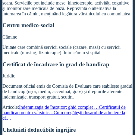
seara. Serviciile pot include mese, kinetoterapie, activități cognitive
și monitorizare medicală de bază. Reprezintă o alternativă la
internarea în cămin, menținând legătura vârstnicului cu comunitatea.
Centru medico-social
Cămine
Unitate care combină servicii sociale (cazare, masă) cu servicii
medicale (nursing, fizioterapie). Între cămin și spital.
Certificat de încadrare în grad de handicap
Juridic
Document oficial emis de Comisia de Evaluare care stabilește gradul
de handicap (ușor, mediu, accentuat, grav) și drepturile aferente:
indemnizație, transport gratuit, scutiri.
Articole:
Indemnizația de însoțitor: ghid complet …
Certificatul de
handicap pentru vârstnic…
Cum pregătești dosarul de admitere la
că…
Cheltuieli deductibile îngrijire