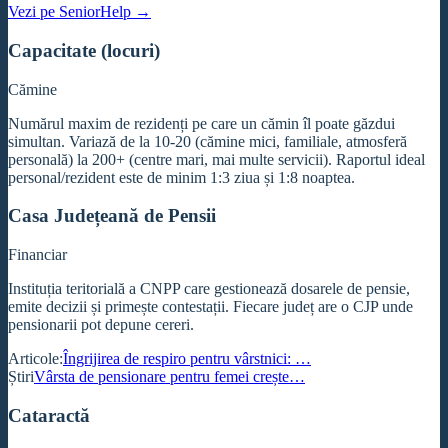
Vezi pe SeniorHelp →
Capacitate (locuri)
Cămine
Numărul maxim de rezidenți pe care un cămin îl poate găzdui
simultan. Variază de la 10-20 (cămine mici, familiale, atmosferă
personală) la 200+ (centre mari, mai multe servicii). Raportul ideal
personal/rezident este de minim 1:3 ziua și 1:8 noaptea.
Casa Județeană de Pensii
Financiar
Instituția teritorială a CNPP care gestionează dosarele de pensie,
emite decizii și primește contestații. Fiecare județ are o CJP unde
pensionarii pot depune cereri.
Articole:
Îngrijirea de respiro pentru vârstnici: …
Știri
Vârsta de pensionare pentru femei crește…
Cataractă