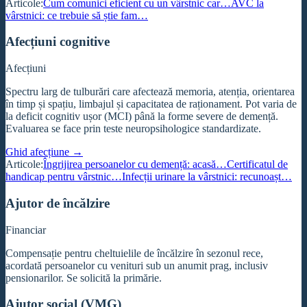
Articole:
Cum comunici eficient cu un vârstnic car…
AVC la
vârstnici: ce trebuie să știe fam…
Afecțiuni cognitive
Afecțiuni
Spectru larg de tulburări care afectează memoria, atenția, orientarea
în timp și spațiu, limbajul și capacitatea de raționament. Pot varia de
la deficit cognitiv ușor (MCI) până la forme severe de demență.
Evaluarea se face prin teste neuropsihologice standardizate.
Ghid afecțiune →
Articole:
Îngrijirea persoanelor cu demență: acasă…
Certificatul de
handicap pentru vârstnic…
Infecții urinare la vârstnici: recunoașt…
Ajutor de încălzire
Financiar
Compensație pentru cheltuielile de încălzire în sezonul rece,
acordată persoanelor cu venituri sub un anumit prag, inclusiv
pensionarilor. Se solicită la primărie.
Ajutor social (VMG)