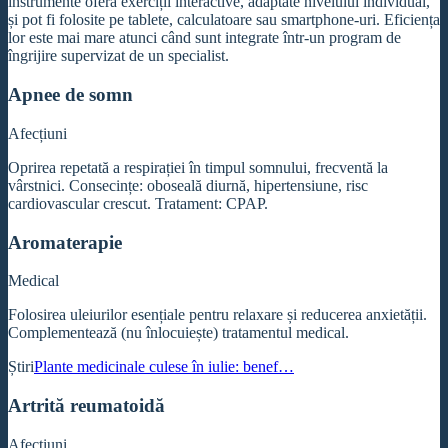
instrumente oferă exerciții interactive, adaptate nivelului individual,
și pot fi folosite pe tablete, calculatoare sau smartphone-uri. Eficiența
lor este mai mare atunci când sunt integrate într-un program de
îngrijire supervizat de un specialist.
Apnee de somn
Afecțiuni
Oprirea repetată a respirației în timpul somnului, frecventă la
vârstnici. Consecințe: oboseală diurnă, hipertensiune, risc
cardiovascular crescut. Tratament: CPAP.
Aromaterapie
Medical
Folosirea uleiurilor esențiale pentru relaxare și reducerea anxietății.
Complementează (nu înlocuiește) tratamentul medical.
Știri
Plante medicinale culese în iulie: benef…
Artrită reumatoidă
Afecțiuni