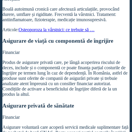
Boală autoimună cronică care afectează articulațiile, provocând
durere, umflare și rigiditate. Frecventă la vârstnici. Tratament:
antiinflamatoare, fizioterapie, medicație imunosupresivă.
Articole:
Osteoporoza la vârstnici: ce trebuie să …
Asigurare de viață cu componentă de îngrijire
Financiar
Produs de asigurare privată care, pe lângă acoperirea riscului de
deces, include și o componentă ce poate finanța parțial costurile de
îngrijire pe termen lung în caz de dependență. În România, astfel de
produse sunt oferite de companii de asigurări private și trebuie
analizate atent împreună cu un consilier financiar autorizat.
Condițiile de activare a beneficiului de îngrijire diferă de la un
produs la altul.
Asigurare privată de sănătate
Financiar
Asigurare voluntară care acoperă servicii medicale suplimentare față