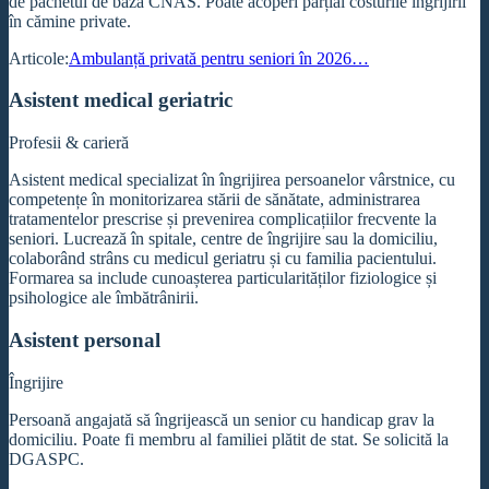
de pachetul de bază CNAS. Poate acoperi parțial costurile îngrijirii
în cămine private.
Articole:
Ambulanță privată pentru seniori în 2026…
Asistent medical geriatric
Profesii & carieră
Asistent medical specializat în îngrijirea persoanelor vârstnice, cu
competențe în monitorizarea stării de sănătate, administrarea
tratamentelor prescrise și prevenirea complicațiilor frecvente la
seniori. Lucrează în spitale, centre de îngrijire sau la domiciliu,
colaborând strâns cu medicul geriatru și cu familia pacientului.
Formarea sa include cunoașterea particularităților fiziologice și
psihologice ale îmbătrânirii.
Asistent personal
Îngrijire
Persoană angajată să îngrijească un senior cu handicap grav la
domiciliu. Poate fi membru al familiei plătit de stat. Se solicită la
DGASPC.