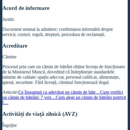
Acord de informare
Juridic
Document semnat la admitere: confirmarea informării despre
servicii, costuri, reguli, drepturi, procedura de reclamații.
Acreditare
Cămine
Procesul prin care un cămin de bătrâni obține licența de funcționare
de la Ministerul Muncii, dovedind că îndeplinește standardele
minime de calitate: spațiu adecvat, personal calificat, alimentație,
igienă, securitate. Fără licență, căminul funcționează ilegal.
Articole:
Ce înseamnă cu adevărat un cămin de bătr…
Cum verifici
un cămin de bătrâni: 7 veri…
Cum alegi un cămin de bătrâni potrivit
î…
Activități de viață zilnică (AVZ)
Îngrijire