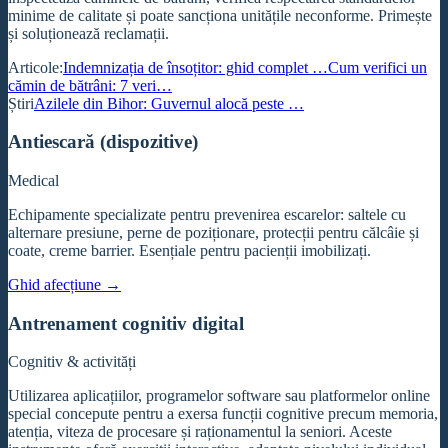
minime de calitate și poate sancționa unitățile neconforme. Primește
și soluționează reclamații.
Articole:
Indemnizația de însoțitor: ghid complet …
Cum verifici un
cămin de bătrâni: 7 veri…
Știri
Azilele din Bihor: Guvernul alocă peste …
Antiescară (dispozitive)
Medical
Echipamente specializate pentru prevenirea escarelor: saltele cu
alternare presiune, perne de poziționare, protecții pentru călcâie și
coate, creme barrier. Esențiale pentru pacienții imobilizați.
Ghid afecțiune →
Antrenament cognitiv digital
Cognitiv & activități
Utilizarea aplicațiilor, programelor software sau platformelor online
special concepute pentru a exersa funcții cognitive precum memoria,
atenția, viteza de procesare și raționamentul la seniori. Aceste