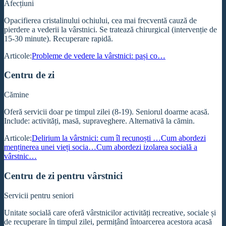
Afecțiuni
Opacifierea cristalinului ochiului, cea mai frecventă cauză de
pierdere a vederii la vârstnici. Se tratează chirurgical (intervenție de
15-30 minute). Recuperare rapidă.
Articole:
Probleme de vedere la vârstnici: pași co…
Centru de zi
Cămine
Oferă servicii doar pe timpul zilei (8-19). Seniorul doarme acasă.
Include: activități, masă, supraveghere. Alternativă la cămin.
Articole:
Delirium la vârstnici: cum îl recunoști …
Cum abordezi
menținerea unei vieți socia…
Cum abordezi izolarea socială a
vârstnic…
Centru de zi pentru vârstnici
Servicii pentru seniori
Unitate socială care oferă vârstnicilor activități recreative, sociale și
de recuperare în timpul zilei, permițând întoarcerea acestora acasă