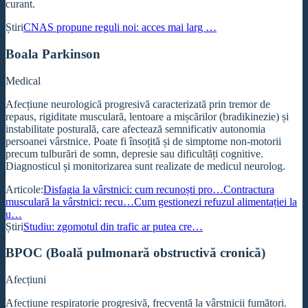
curant.
Știri
CNAS propune reguli noi: acces mai larg …
Boala Parkinson
Medical
Afecțiune neurologică progresivă caracterizată prin tremor de
repaus, rigiditate musculară, lentoare a mișcărilor (bradikinezie) și
instabilitate posturală, care afectează semnificativ autonomia
persoanei vârstnice. Poate fi însoțită și de simptome non-motorii
precum tulburări de somn, depresie sau dificultăți cognitive.
Diagnosticul și monitorizarea sunt realizate de medicul neurolog.
Articole:
Disfagia la vârstnici: cum recunoști pro…
Contractura
musculară la vârstnici: recu…
Cum gestionezi refuzul alimentației la
u…
Știri
Studiu: zgomotul din trafic ar putea cre…
BPOC (Boală pulmonară obstructivă cronică)
Afecțiuni
Afecțiune respiratorie progresivă, frecventă la vârstnicii fumători.