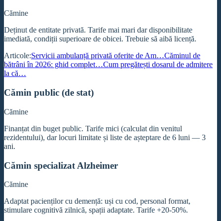
Cămine
Deținut de entitate privată. Tarife mai mari dar disponibilitate
imediată, condiții superioare de obicei. Trebuie să aibă licență.
Articole:
Servicii ambulanță privată oferite de Am…
Căminul de
bătrâni în 2026: ghid complet…
Cum pregătești dosarul de admitere
la că…
Cămin public (de stat)
Cămine
Finanțat din buget public. Tarife mici (calculat din venitul
rezidentului), dar locuri limitate și liste de așteptare de 6 luni — 3
ani.
Cămin specializat Alzheimer
Cămine
Adaptat pacienților cu demență: uși cu cod, personal format,
stimulare cognitivă zilnică, spații adaptate. Tarife +20-50%.