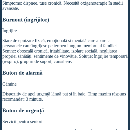
Simptome: dispnee, tuse cronică. Necesită oxigenoterapie în stadii
avansate.
Burnout (îngrijitor)
Îngrijire
Stare de epuizare fizică, emoțională și mentală care apare la
persoanele care îngrijesc pe termen lung un membru al familiei.
Semne: oboseală cronică, iritabilitate, izolare socială, neglijarea
propriei sănătăți, sentimente de vinovăție. Soluție: îngrijire temporară
(respiro), grupuri de suport, consiliere.
Buton de alarmă
Cămine
Dispozitiv de apel urgență lângă pat și în baie. Timp maxim răspuns
recomandat: 3 minute.
Buton de urgență
Servicii pentru seniori