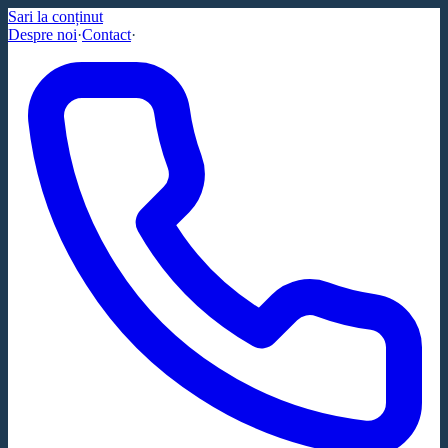
Sari la conținut
Despre noi
·
Contact
·