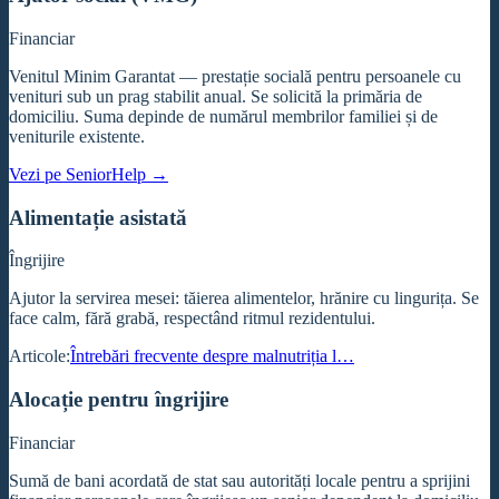
Financiar
Venitul Minim Garantat — prestație socială pentru persoanele cu
venituri sub un prag stabilit anual. Se solicită la primăria de
domiciliu. Suma depinde de numărul membrilor familiei și de
veniturile existente.
Vezi pe SeniorHelp →
Alimentație asistată
Îngrijire
Ajutor la servirea mesei: tăierea alimentelor, hrănire cu lingurița. Se
face calm, fără grabă, respectând ritmul rezidentului.
Articole:
Întrebări frecvente despre malnutriția l…
Alocație pentru îngrijire
Financiar
Sumă de bani acordată de stat sau autorități locale pentru a sprijini