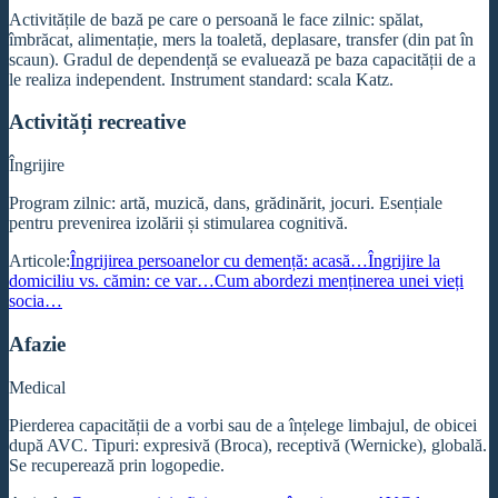
Activitățile de bază pe care o persoană le face zilnic: spălat,
îmbrăcat, alimentație, mers la toaletă, deplasare, transfer (din pat în
scaun). Gradul de dependență se evaluează pe baza capacității de a
le realiza independent. Instrument standard: scala Katz.
Activități recreative
Îngrijire
Program zilnic: artă, muzică, dans, grădinărit, jocuri. Esențiale
pentru prevenirea izolării și stimularea cognitivă.
Articole:
Îngrijirea persoanelor cu demență: acasă…
Îngrijire la
domiciliu vs. cămin: ce var…
Cum abordezi menținerea unei vieți
socia…
Afazie
Medical
Pierderea capacității de a vorbi sau de a înțelege limbajul, de obicei
după AVC. Tipuri: expresivă (Broca), receptivă (Wernicke), globală.
Se recuperează prin logopedie.