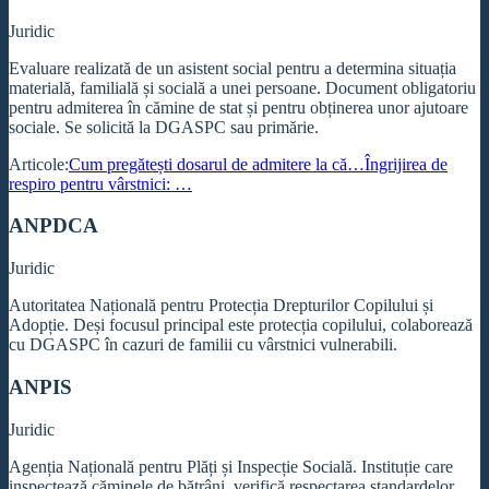
Juridic
Evaluare realizată de un asistent social pentru a determina situația
materială, familială și socială a unei persoane. Document obligatoriu
pentru admiterea în cămine de stat și pentru obținerea unor ajutoare
sociale. Se solicită la DGASPC sau primărie.
Articole:
Cum pregătești dosarul de admitere la că…
Îngrijirea de
respiro pentru vârstnici: …
ANPDCA
Juridic
Autoritatea Națională pentru Protecția Drepturilor Copilului și
Adopție. Deși focusul principal este protecția copilului, colaborează
cu DGASPC în cazuri de familii cu vârstnici vulnerabili.
ANPIS
Juridic
Agenția Națională pentru Plăți și Inspecție Socială. Instituție care
inspectează căminele de bătrâni, verifică respectarea standardelor