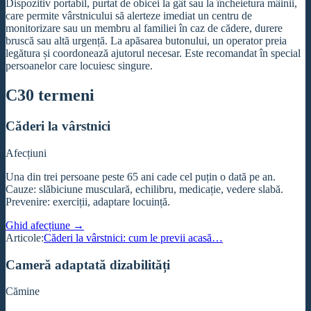
Dispozitiv portabil, purtat de obicei la gât sau la încheietura mâinii,
care permite vârstnicului să alerteze imediat un centru de
monitorizare sau un membru al familiei în caz de cădere, durere
bruscă sau altă urgență. La apăsarea butonului, un operator preia
legătura și coordonează ajutorul necesar. Este recomandat în special
persoanelor care locuiesc singure.
C
30
termeni
Căderi la vârstnici
Afecțiuni
Una din trei persoane peste 65 ani cade cel puțin o dată pe an.
Cauze: slăbiciune musculară, echilibru, medicație, vedere slabă.
Prevenire: exerciții, adaptare locuință.
Ghid afecțiune →
Articole:
Căderi la vârstnici: cum le previi acasă…
Cameră adaptată dizabilități
Cămine