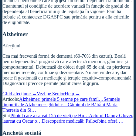
financiar persoanele care îngrijesc un senior dependent la domiciliu.
Cuantumul și condițiile de acordare variază în funcție de gradul de
dependență al beneficiarului și de legislația în vigoare. Familia
trebuie să contacteze DGASPC sau primăria pentru a afla criteriile
de eligibilitate.
Alzheimer
Afecțiuni
Cea mai frecventă formă de demență (60-70% din cazuri). Boală
neurodegenerativă progresivă care afectează memoria, gândirea și
comportamentul. Debutează de obicei după 65 de ani, cu pierderea
memoriei recente, confuzie și dezorientare. Nu are vindecare, dar
poate fi gestionată cu medicație și terapie cognitiv-comportamentală.
Diagnosticul precoce permite planificarea îngrijirii.
Ghid afecțiune →
Vezi pe SeniorHelp →
Articole:
Alzheimer: primele 5 semne pe care famil…
Semnele
timpurii ale Alzheimer: ghidul c…
Căminul de Bătrâni Maria
Theresia din Si…
Știri
Pilotul care a salvat 155 de vieți pe Hu…
Actorul Danny Glover,
laureat cu Oscar o…
Descoperire medicală: Psilocibina oferă …
Anchetă socială