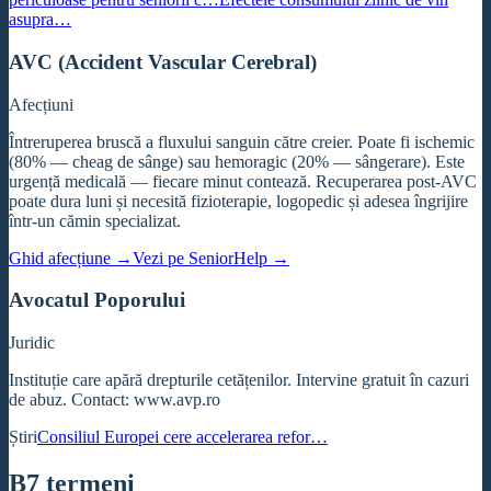
asupra…
AVC (Accident Vascular Cerebral)
Afecțiuni
Întreruperea bruscă a fluxului sanguin către creier. Poate fi ischemic
(80% — cheag de sânge) sau hemoragic (20% — sângerare). Este
urgență medicală — fiecare minut contează. Recuperarea post-AVC
poate dura luni și necesită fizioterapie, logopedic și adesea îngrijire
într-un cămin specializat.
Ghid afecțiune →
Vezi pe SeniorHelp →
Avocatul Poporului
Juridic
Instituție care apără drepturile cetățenilor. Intervine gratuit în cazuri
de abuz. Contact: www.avp.ro
Știri
Consiliul Europei cere accelerarea refor…
B
7
termeni