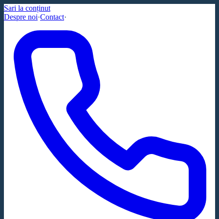
Sari la conținut
Despre noi
·
Contact
·