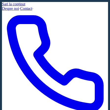
Sari la conținut
Despre noi
·
Contact
·