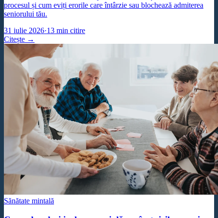
procesul și cum eviți erorile care întârzie sau blochează admiterea
seniorului tău.
31 iulie 2026
·
13
min citire
Citește →
Sănătate mintală