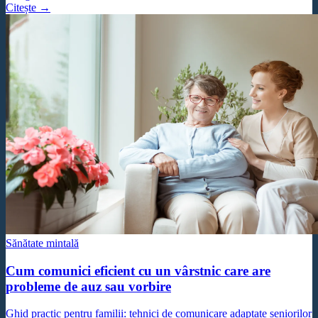
Citește →
Sănătate mintală
Cum comunici eficient cu un vârstnic care are
probleme de auz sau vorbire
Ghid practic pentru familii: tehnici de comunicare adaptate seniorilor