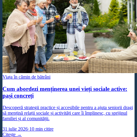
Viața în cămin de bătrâni
Cum abordezi menținerea unei vieți sociale active:
pași concreți
Descoperă strategii practice și accesibile pentru a ajuta seniorii dragi
să mențină relații sociale și activități care îi împlinesc, cu sprijinul
familiei și al comunității.
31 iulie 2026
·
10
min citire
Citește →