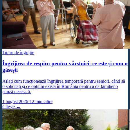
Tipuri de îngrijire
Îngrijirea de respiro pentru vârstnici: ce este și cum o
găsești
Aflați cum funcționează îngrijirea temporară pentru seniori, când să
o solicitați și ce opțiuni există în România pentru a da familiei o
pauză necesară.
1 august 2026
·
12
min citire
Citește →