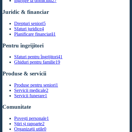
Îngrijire la domiciliu
27
Juridic & financiar
Drepturi seniori
5
Sfaturi juridice
4
Planificare financiară
1
Pentru îngrijitori
Sfaturi pentru îngrijitori
41
Ghiduri pentru familie
19
Produse & servicii
Produse pentru seniori
1
Servicii medicale
2
Servicii funerare
1
Comunitate
Povești personale
1
Știri și rapoarte
2
Organizații utile
0