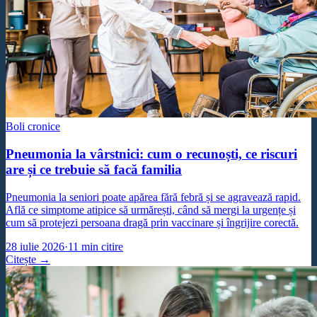
Boli cronice
Pneumonia la vârstnici: cum o recunoști, ce riscuri
are și ce trebuie să facă familia
Pneumonia la seniori poate apărea fără febră și se agravează rapid.
Află ce simptome atipice să urmărești, când să mergi la urgențe și
cum să protejezi persoana dragă prin vaccinare și îngrijire corectă.
28 iulie 2026
·
11
min citire
Citește →