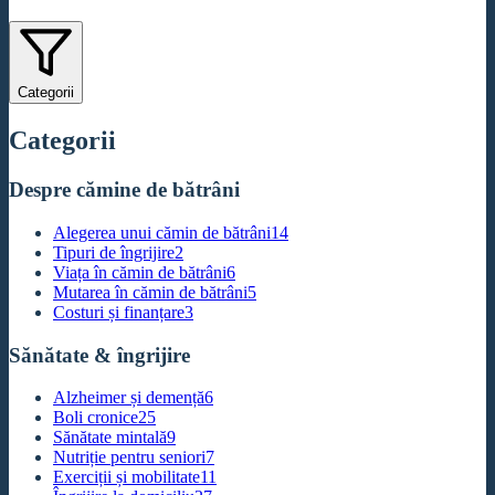
Categorii
Categorii
Despre cămine de bătrâni
Alegerea unui cămin de bătrâni
14
Tipuri de îngrijire
2
Viața în cămin de bătrâni
6
Mutarea în cămin de bătrâni
5
Costuri și finanțare
3
Sănătate & îngrijire
Alzheimer și demență
6
Boli cronice
25
Sănătate mintală
9
Nutriție pentru seniori
7
Exerciții și mobilitate
11