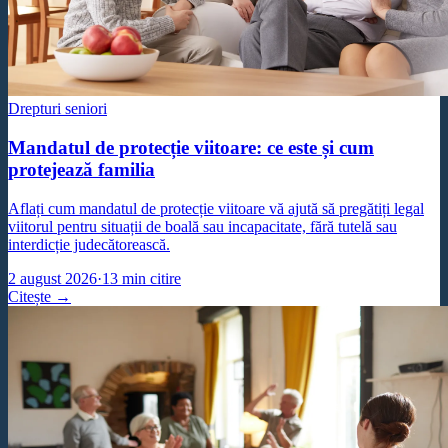
Drepturi seniori
Mandatul de protecție viitoare: ce este și cum
protejează familia
Aflați cum mandatul de protecție viitoare vă ajută să pregătiți legal
viitorul pentru situații de boală sau incapacitate, fără tutelă sau
interdicție judecătorească.
2 august 2026
·
13
min citire
Citește →