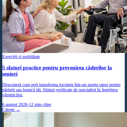
Exerciții și mobilitate
5 sfaturi practice pentru prevenirea căderilor la
seniori
Descoperă cum poți transforma locuința într-un spațiu sigur pentru
părinții sau bunicii tăi. Sfaturi verificate de specialiști în îngrijirea
vârstnicilor.
6 august 2026
·
12
min citire
Citește →