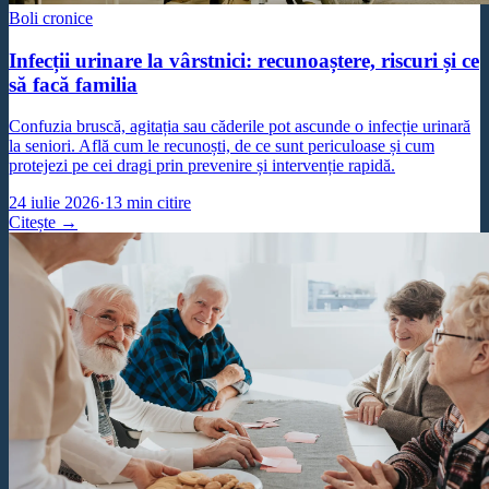
Boli cronice
Infecții urinare la vârstnici: recunoaștere, riscuri și ce
să facă familia
Confuzia bruscă, agitația sau căderile pot ascunde o infecție urinară
la seniori. Află cum le recunoști, de ce sunt periculoase și cum
protejezi pe cei dragi prin prevenire și intervenție rapidă.
24 iulie 2026
·
13
min citire
Citește →