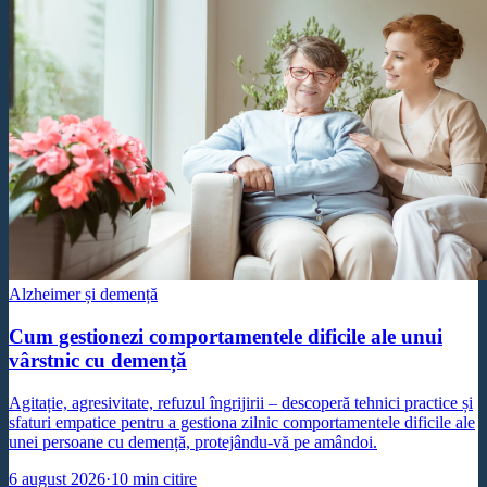
Alzheimer și demență
Cum gestionezi comportamentele dificile ale unui
vârstnic cu demență
Agitație, agresivitate, refuzul îngrijirii – descoperă tehnici practice și
sfaturi empatice pentru a gestiona zilnic comportamentele dificile ale
unei persoane cu demență, protejându-vă pe amândoi.
6 august 2026
·
10
min citire