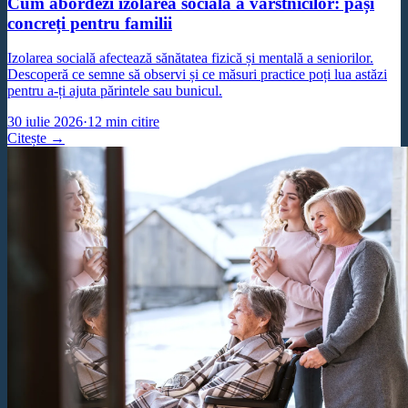
Cum abordezi izolarea socială a vârstnicilor: pași
concreți pentru familii
Izolarea socială afectează sănătatea fizică și mentală a seniorilor.
Descoperă ce semne să observi și ce măsuri practice poți lua astăzi
pentru a-ți ajuta părintele sau bunicul.
30 iulie 2026
·
12
min citire
Citește →