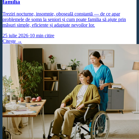
familia
Treziri nocturne, insomnie, oboseală constantă — de ce apar
problemele de somn la seniori și cum poate familia să ajute prin
măsuri simple, eficiente și adaptate nevoilor lor.
25 iulie 2026
·
10
min citire
Citește →