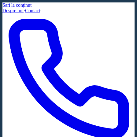
Sari la conținut
Despre noi
·
Contact
·