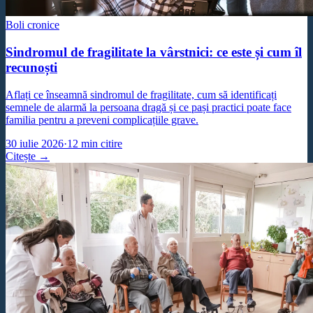
Boli cronice
Sindromul de fragilitate la vârstnici: ce este și cum îl
recunoști
Aflați ce înseamnă sindromul de fragilitate, cum să identificați
semnele de alarmă la persoana dragă și ce pași practici poate face
familia pentru a preveni complicațiile grave.
30 iulie 2026
·
12
min citire
Citește →