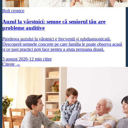
Boli cronice
Auzul la vârstnici: semne că seniorul tău are
probleme auditive
Pierderea auzului la vârstnici e frecventă și subdiagnosticată.
Descoperă semnele concrete pe care familia le poate observa acasă
și ce pași practici poți face pentru a ajuta persoana dragă.
3 august 2026
·
12
min citire
Citește →