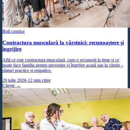
Boli cronice
Contractura musculară la vârstnici: recunoaștere și
îngrijire
Află ce este contractura musculară, cum o recunoști la timp și ce
poate face familia pentru prevenire și îngrijire acasă sau la cămin –
sfaturi practice și empatice.
29 iulie 2026
·
12
min citire
Citește →