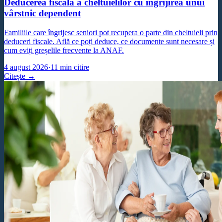
Deducerea fiscală a cheltuielilor cu îngrijirea unui
vârstnic dependent
Familiile care îngrijesc seniori pot recupera o parte din cheltuieli prin
deduceri fiscale. Află ce poți deduce, ce documente sunt necesare și
cum eviți greșelile frecvente la ANAF.
4 august 2026
·
11
min citire
Citește →