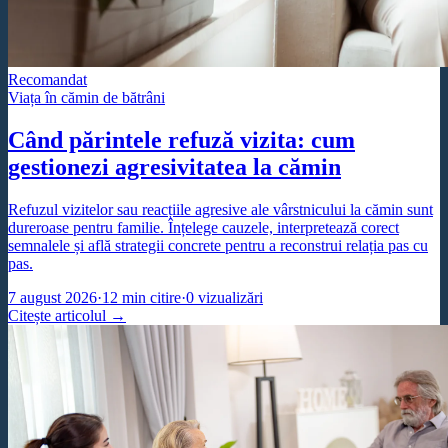
Recomandat
Viața în cămin de bătrâni
Când părintele refuză vizita: cum
gestionezi agresivitatea la cămin
Refuzul vizitelor sau reacțiile agresive ale vârstnicului la cămin sunt
dureroase pentru familie. Înțelege cauzele, interpretează corect
semnalele și află strategii concrete pentru a reconstrui relația pas cu
pas.
7 august 2026
·
12
min citire
·
0
vizualizări
Citește articolul →