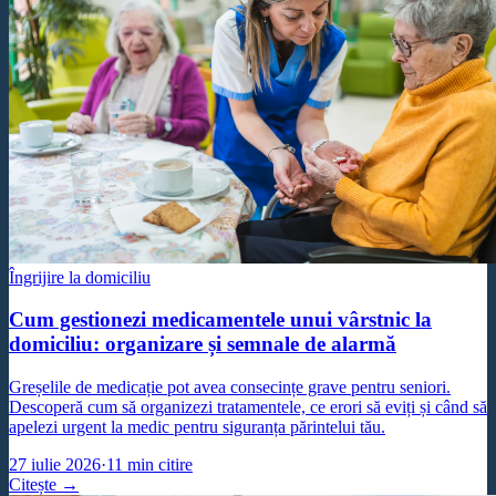
Îngrijire la domiciliu
Cum gestionezi medicamentele unui vârstnic la
domiciliu: organizare și semnale de alarmă
Greșelile de medicație pot avea consecințe grave pentru seniori.
Descoperă cum să organizezi tratamentele, ce erori să eviți și când să
apelezi urgent la medic pentru siguranța părintelui tău.
27 iulie 2026
·
11
min citire
Citește →