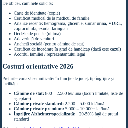
De obicei, căminele solicită:
Carte de identitate (copie)
Certificat medical de la medicul de familie
Analize recente: hemogramă, glicemie, sumar urină, VDRL,
coprocultufa, exudat faringian
Decizie de pensie (ultima)
Adeverință de venituri
Anchetă socială (pentru cămine de stat)
Certificat de încadrare în grad de handicap (dacă este cazul)
Acordul familiei / reprezentantului legal
Costuri orientative 2026
Prețurile variază semnificativ în funcție de județ, tip îngrijire și
facilități:
Cămine de stat:
800 – 2.500 lei/lună (locuri limitate, liste de
așteptare)
Cămine private standard:
2.500 – 5.000 lei/lună
Cămine private premium:
5.000 – 10.000+ lei/lună
Îngrijire Alzheimer/specializată:
+20-50% față de prețul
standard