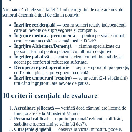
Nu toate căminele sunt la fel. Tipul de îngrijire de care are nevoie
seniorul determină tipul de cămin potrivit:
Îngrijire rezidențială
— pentru seniori relativ independenți
care au nevoie de supraveghere și companie.
Îngrijire medicală permanentă
— pentru persoane cu boli
cronice care necesită asistență medicală 24/7.
Îngrijire Alzheimer/Demenţă
— cămine specializate cu
personal format pentru pacienți cu tulburări cognitive.
Îngrijire paliativă
— pentru pacienți cu boli incurabile, cu
accent pe confort și reducerea suferinței.
Recuperare post-operatorie
— sejur temporar după operații,
cu fizioterapie și supraveghere medicală.
Îngrijire temporară (respiro)
— sejur scurt (2-4 săptămâni),
util când îngrijitorul are nevoie de pauză.
10 criterii esențiale de evaluare
Acreditare și licență
— verifică dacă căminul are licență de
funcționare de la Ministerul Muncii.
Personal calificat
— raportul personal/rezidenți, calificări,
stabilitate (personalul se schimbă des?).
Curățenie și igienă
— observă la vizită: mirosuri, podele,