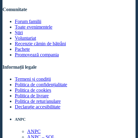
Comunitate
Forum familii
Toate evenimentele
Știri
Voluntariat
Recenzie cămin de bătrâni
Pachete
Promovează compania
Informații legale
Termeni și condiții
Politica de confidențialitate
Politica de cookies
Politica de livrare
Politica de retur/anulare
Declarație accesibilitate
ANPC
ANPC
ANPC – SOL