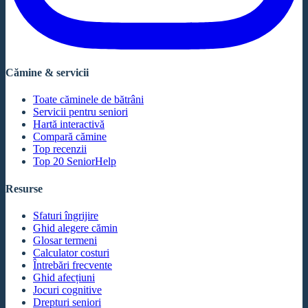
Cămine & servicii
Toate căminele de bătrâni
Servicii pentru seniori
Hartă interactivă
Compară cămine
Top recenzii
Top 20 SeniorHelp
Resurse
Sfaturi îngrijire
Ghid alegere cămin
Glosar termeni
Calculator costuri
Întrebări frecvente
Ghid afecțiuni
Jocuri cognitive
Drepturi seniori