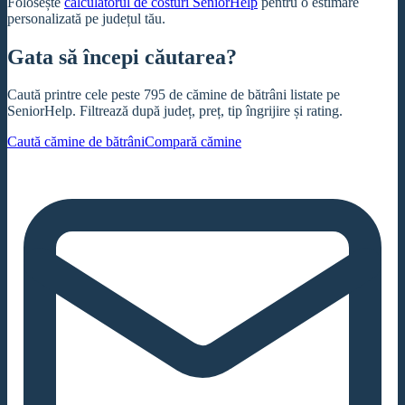
Folosește
calculatorul de costuri SeniorHelp
pentru o estimare
personalizată pe județul tău.
Gata să începi căutarea?
Caută printre cele peste 795 de cămine de bătrâni listate pe
SeniorHelp. Filtrează după județ, preț, tip îngrijire și rating.
Caută cămine de bătrâni
Compară cămine