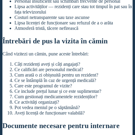
Personal insuficient sau schimbări frecvente de personal
Lipsa activităților — rezidenți care stau tot timpul în pat sau în
fața televizorului
Costuri netransparente sau taxe ascunse
Lipsa licenței de funcționare sau refuzul de a o arăta
Atmosferă tristă, tăcere nefirească
Întrebări de pus la vizita în cămin
Când vizitezi un cămin, pune aceste întrebări:
Câți rezidenți aveți și câți angajați?
Ce calificări are personalul medical?
Cum arată o zi obișnuită pentru un rezident?
Ce se întâmplă în caz de urgență medicală?
Care este programul de vizite?
Ce include prețul lunar și ce este suplimentar?
Cum gestionați medicamentele rezidenților?
Ce activități organizați?
Pot vedea meniul pe o săptămână?
Aveți licență de funcționare valabilă?
Documente necesare pentru internare