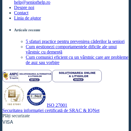
help@seniorhelp.ro
Despre noi
Contact
Linia de ajutor
Articole recente
5 sfaturi practice pentru prevenirea căderilor la seniori
Cum gestionezi comportamentele dificile ale unui
vârstnic cu demență
Cum comunici eficient cu un vârstnic care are probleme
de auz sau vorbire
ISO 27001
Securitatea informației certificată de SRAC & IQNet
Plăți securizate
VISA