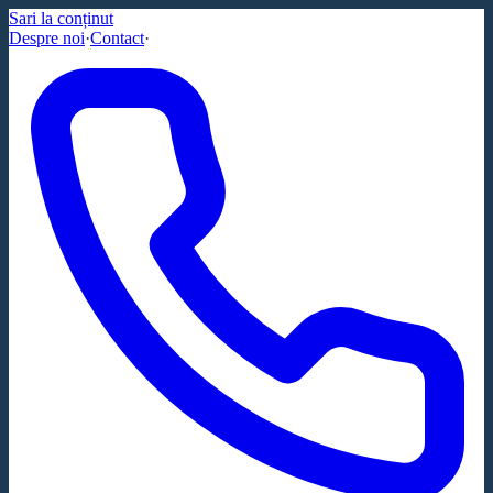
Sari la conținut
Despre noi
·
Contact
·