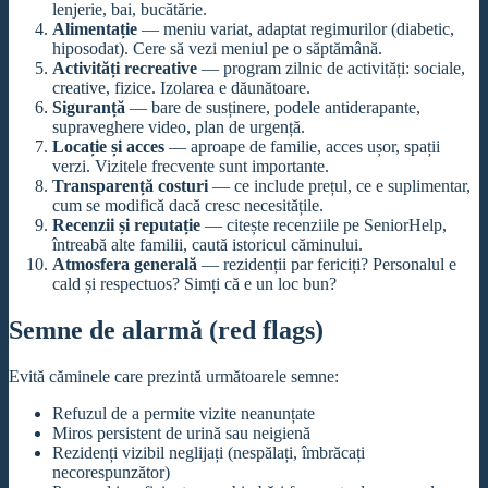
lenjerie, bai, bucătărie.
Alimentație
— meniu variat, adaptat regimurilor (diabetic,
hiposodat). Cere să vezi meniul pe o săptămână.
Activități recreative
— program zilnic de activități: sociale,
creative, fizice. Izolarea e dăunătoare.
Siguranță
— bare de susținere, podele antiderapante,
supraveghere video, plan de urgență.
Locație și acces
— aproape de familie, acces ușor, spații
verzi. Vizitele frecvente sunt importante.
Transparență costuri
— ce include prețul, ce e suplimentar,
cum se modifică dacă cresc necesitățile.
Recenzii și reputație
— citește recenziile pe SeniorHelp,
întreabă alte familii, caută istoricul căminului.
Atmosfera generală
— rezidenții par fericiți? Personalul e
cald și respectuos? Simți că e un loc bun?
Semne de alarmă (red flags)
Evită căminele care prezintă următoarele semne:
Refuzul de a permite vizite neanunțate
Miros persistent de urină sau neigienă
Rezidenți vizibil neglijați (nespălați, îmbrăcați
necorespunzător)