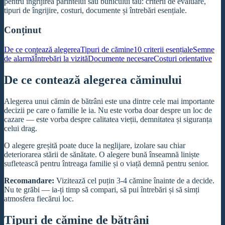
pentru îngrijirea părintelui sau bunicului tău: criterii de evaluare,
tipuri de îngrijire, costuri, documente și întrebări esențiale.
Conținut
De ce contează alegerea
Tipuri de cămine
10 criterii esențiale
Semne
de alarmă
Întrebări la vizită
Documente necesare
Costuri orientative
De ce contează alegerea căminului
Alegerea unui cămin de bătrâni este una dintre cele mai importante
decizii pe care o familie le ia. Nu este vorba doar despre un loc de
cazare — este vorba despre calitatea vieții, demnitatea și siguranța
celui drag.
O alegere greșită poate duce la neglijare, izolare sau chiar
deteriorarea stării de sănătate. O alegere bună înseamnă liniște
sufletească pentru întreaga familie și o viață demnă pentru senior.
Recomandare:
Vizitează cel puțin 3-4 cămine înainte de a decide.
Nu te grăbi — ia-ți timp să compari, să pui întrebări și să simți
atmosfera fiecărui loc.
Tipuri de cămine de bătrâni