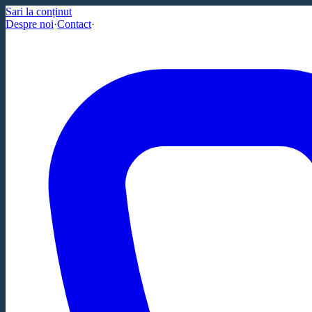
Sari la conținut
Despre noi
·
Contact
·