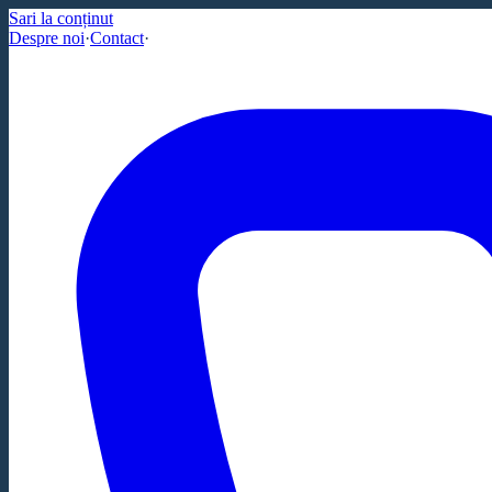
Sari la conținut
Despre noi
·
Contact
·