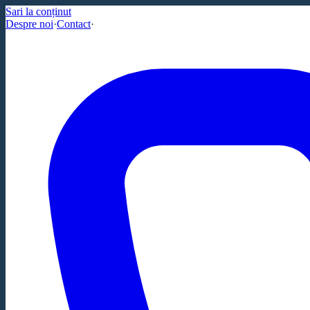
Sari la conținut
Despre noi
·
Contact
·