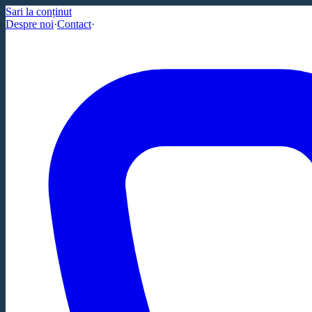
Sari la conținut
Despre noi
·
Contact
·