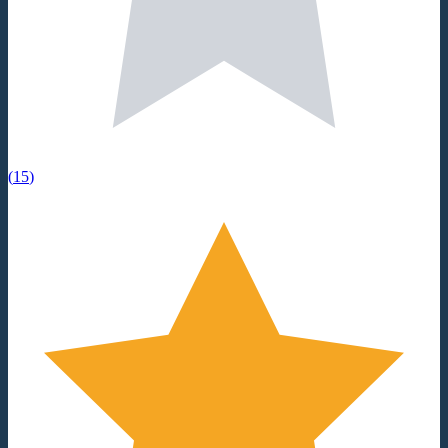
(
15
)