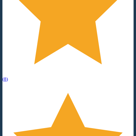
(
8
)