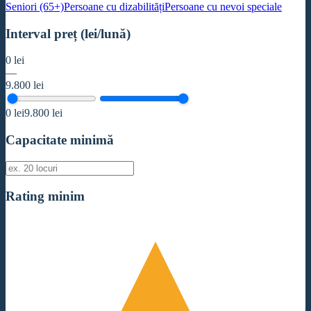
Seniori (65+)
Persoane cu dizabilități
Persoane cu nevoi speciale
Interval preț (lei/lună)
0
lei
—
9.800
lei
0
lei
9.800
lei
Capacitate minimă
Rating minim