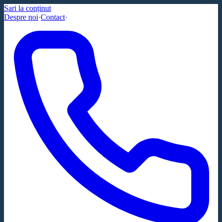
Sari la conținut
Despre noi
·
Contact
·