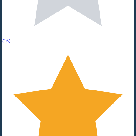
(
16
)