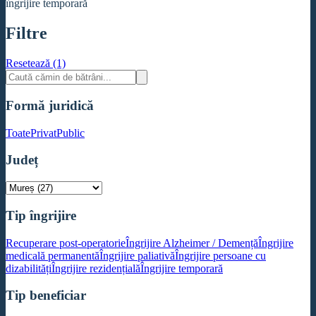
îngrijire temporară
Filtre
Resetează (1)
Formă juridică
Toate
Privat
Public
Județ
Tip îngrijire
Recuperare post-operatorie
Îngrijire Alzheimer / Demență
Îngrijire
medicală permanentă
Îngrijire paliativă
Îngrijire persoane cu
dizabilități
Îngrijire rezidențială
Îngrijire temporară
Tip beneficiar