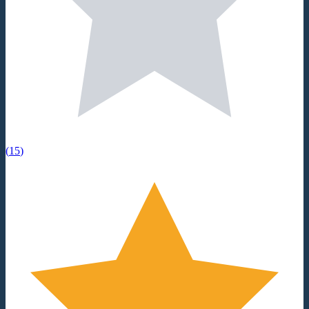
(
15
)