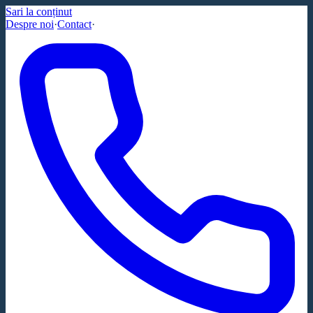
Sari la conținut
Despre noi
·
Contact
·