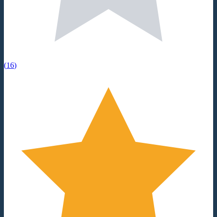
(
16
)