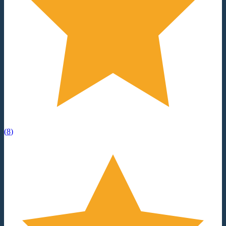
(
8
)