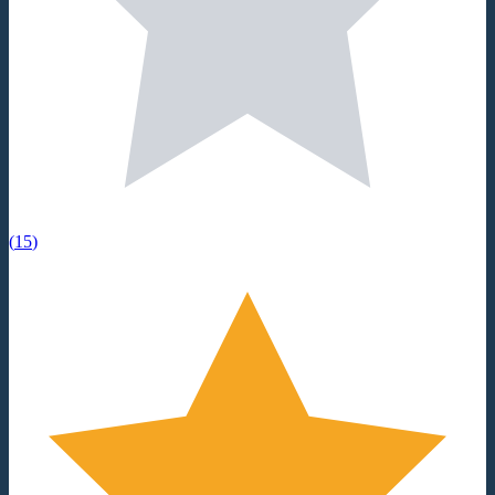
(
15
)