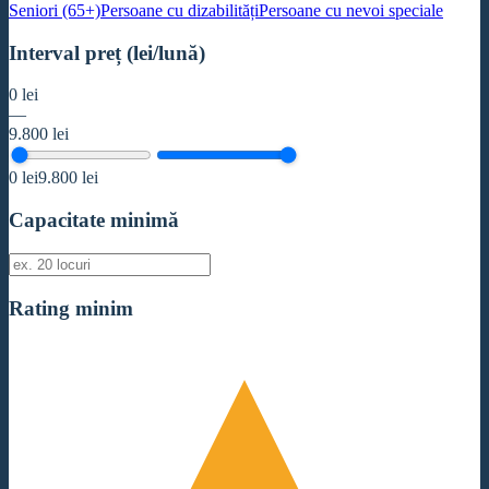
Seniori (65+)
Persoane cu dizabilități
Persoane cu nevoi speciale
Interval preț (lei/lună)
0
lei
—
9.800
lei
0
lei
9.800
lei
Capacitate minimă
Rating minim