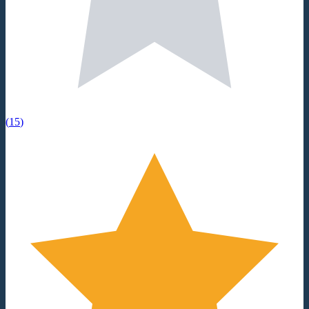
(
15
)