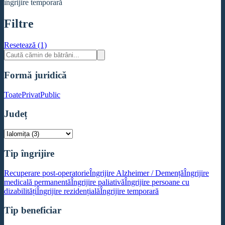
îngrijire temporară
Filtre
Resetează (1)
Formă juridică
Toate
Privat
Public
Județ
Tip îngrijire
Recuperare post-operatorie
Îngrijire Alzheimer / Demență
Îngrijire
medicală permanentă
Îngrijire paliativă
Îngrijire persoane cu
dizabilități
Îngrijire rezidențială
Îngrijire temporară
Tip beneficiar