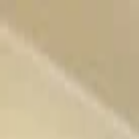
Sari la conținut
Despre noi
·
Contact
·