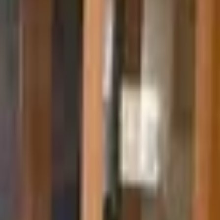
Linia de ajutor
RO