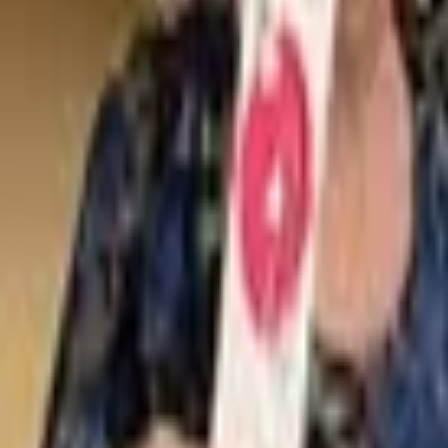
Loghează-te
Caut un cămin de bătrâni
Servicii
Resurse