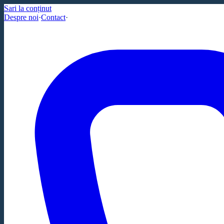
Sari la conținut
Despre noi
·
Contact
·