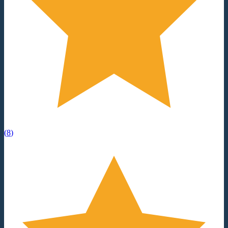
(
8
)