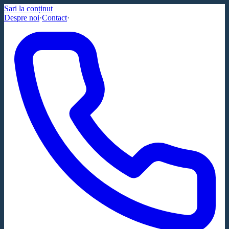
Sari la conținut
Despre noi
·
Contact
·