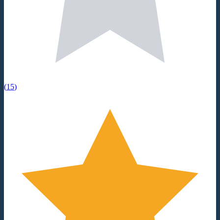
(
15
)