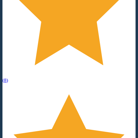
(
8
)