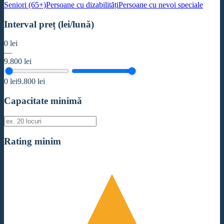
Seniori (65+)
Persoane cu dizabilități
Persoane cu nevoi speciale
Interval preț (lei/lună)
0
lei
—
9.800
lei
0
lei
9.800
lei
Capacitate minimă
Rating minim