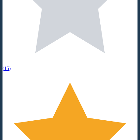
(
15
)