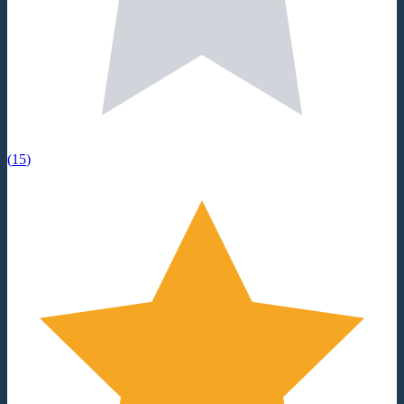
(
15
)