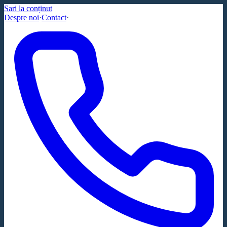
Sari la conținut
Despre noi
·
Contact
·