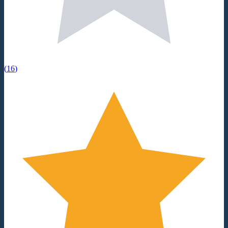
(
16
)