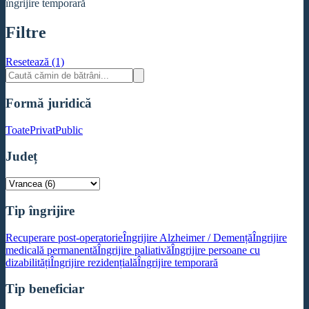
îngrijire temporară
Filtre
Resetează (1)
Formă juridică
Toate
Privat
Public
Județ
Tip îngrijire
Recuperare post-operatorie
Îngrijire Alzheimer / Demență
Îngrijire
medicală permanentă
Îngrijire paliativă
Îngrijire persoane cu
dizabilități
Îngrijire rezidențială
Îngrijire temporară
Tip beneficiar