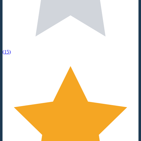
(
15
)