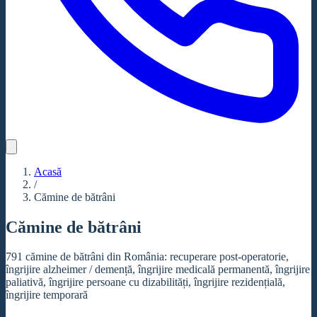
Acasă
/
Cămine de bătrâni
Cămine de bătrâni
791 cămine de bătrâni din România: recuperare post-operatorie,
îngrijire alzheimer / demență, îngrijire medicală permanentă, îngrijire
paliativă, îngrijire persoane cu dizabilități, îngrijire rezidențială,
îngrijire temporară