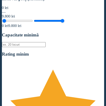
0
lei
—
9.800
lei
0
lei
9.800
lei
Capacitate minimă
Rating minim