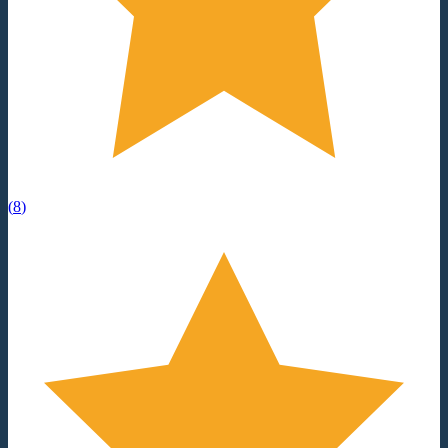
(
8
)