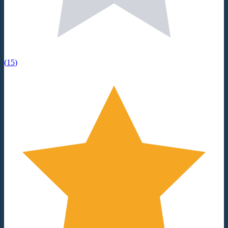
(
15
)