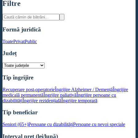
Filtre
Formă juridică
Toate
Privat
Public
Județ
Tip îngrijire
Recuperare post-operatorie
Îngrijire Alzheimer / Demență
Îngrijire
medicală permanentă
Îngrijire paliativă
Îngrijire persoane cu
dizabilități
Îngrijire rezidențială
Îngrijire temporară
Tip beneficiar
Seniori (65+)
Persoane cu dizabilități
Persoane cu nevoi speciale
Interval preț (lei/lună)