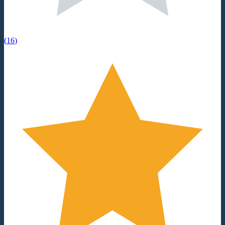
(
16
)