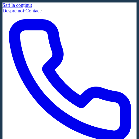
Sari la conținut
Despre noi
·
Contact
·