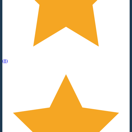
(
8
)