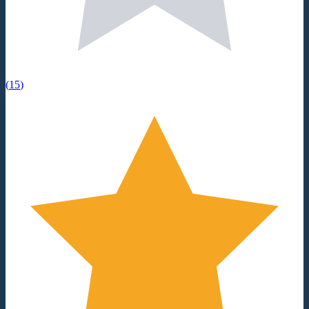
(
15
)