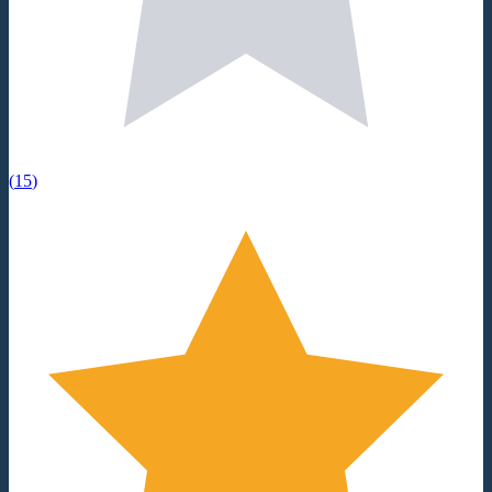
(
15
)