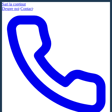
Sari la conținut
Despre noi
·
Contact
·