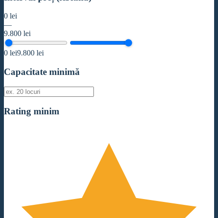
0
lei
—
9.800
lei
0
lei
9.800
lei
Capacitate minimă
Rating minim