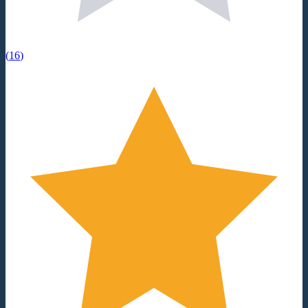
(
16
)