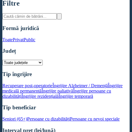
Filtre
Formă juridică
Toate
Privat
Public
Județ
Tip îngrijire
Recuperare post-operatorie
Îngrijire Alzheimer / Demență
Îngrijire
medicală permanentă
Îngrijire paliativă
Îngrijire persoane cu
dizabilități
Îngrijire rezidențială
Îngrijire temporară
Tip beneficiar
Seniori (65+)
Persoane cu dizabilități
Persoane cu nevoi speciale
Interval preț (lei/lună)