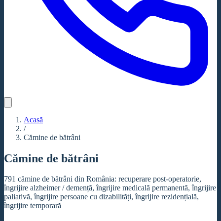
Acasă
/
Cămine de bătrâni
Cămine de bătrâni
791 cămine de bătrâni din România: recuperare post-operatorie,
îngrijire alzheimer / demență, îngrijire medicală permanentă, îngrijire
paliativă, îngrijire persoane cu dizabilități, îngrijire rezidențială,
îngrijire temporară