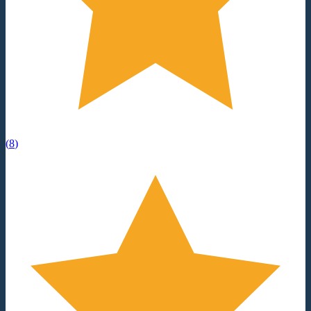
(
8
)