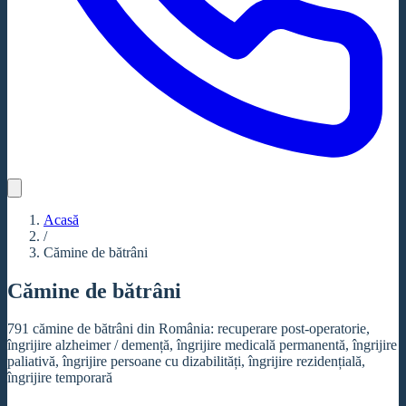
Acasă
/
Cămine de bătrâni
Cămine de bătrâni
791 cămine de bătrâni din România: recuperare post-operatorie,
îngrijire alzheimer / demență, îngrijire medicală permanentă, îngrijire
paliativă, îngrijire persoane cu dizabilități, îngrijire rezidențială,
îngrijire temporară