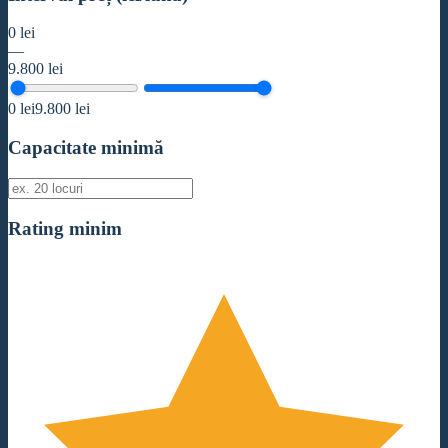
0
lei
—
9.800
lei
0
lei
9.800
lei
Capacitate minimă
Rating minim