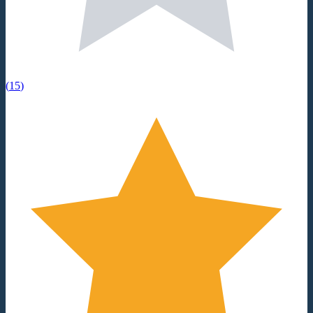
(
15
)