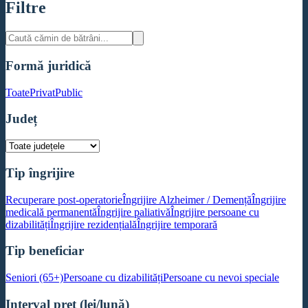
Filtre
Formă juridică
Toate
Privat
Public
Județ
Tip îngrijire
Recuperare post-operatorie
Îngrijire Alzheimer / Demență
Îngrijire
medicală permanentă
Îngrijire paliativă
Îngrijire persoane cu
dizabilități
Îngrijire rezidențială
Îngrijire temporară
Tip beneficiar
Seniori (65+)
Persoane cu dizabilități
Persoane cu nevoi speciale
Interval preț (lei/lună)