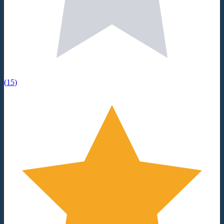
(
15
)