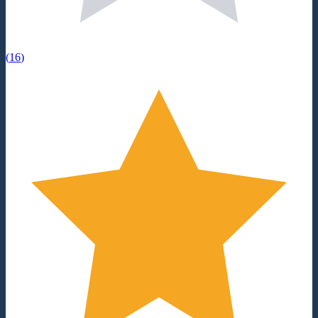
(
16
)