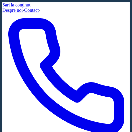
Sari la conținut
Despre noi
·
Contact
·