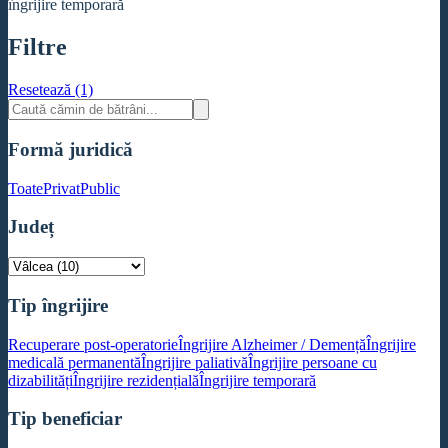
îngrijire temporară
Filtre
Resetează (1)
Formă juridică
Toate
Privat
Public
Județ
Tip îngrijire
Recuperare post-operatorie
Îngrijire Alzheimer / Demență
Îngrijire
medicală permanentă
Îngrijire paliativă
Îngrijire persoane cu
dizabilități
Îngrijire rezidențială
Îngrijire temporară
Tip beneficiar