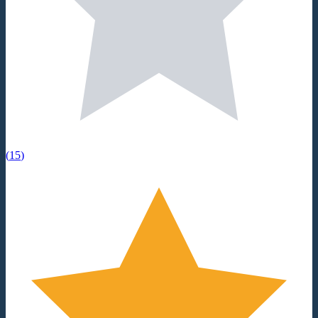
(
15
)