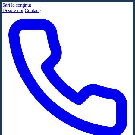
Sari la conținut
Despre noi
·
Contact
·