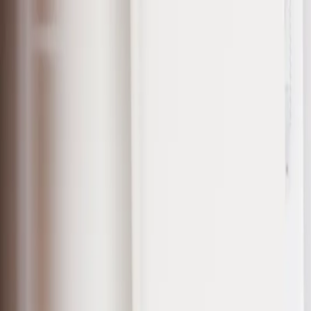
Sari la conținut
Despre noi
·
Contact
·