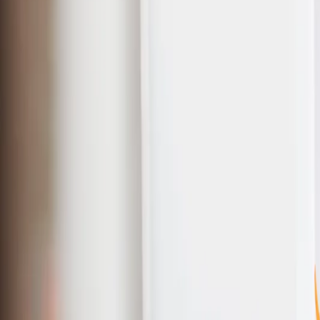
Linia de ajutor
RO