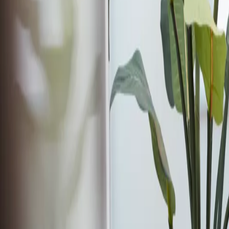
Loghează-te
Caut un cămin de bătrâni
Servicii
Resurse