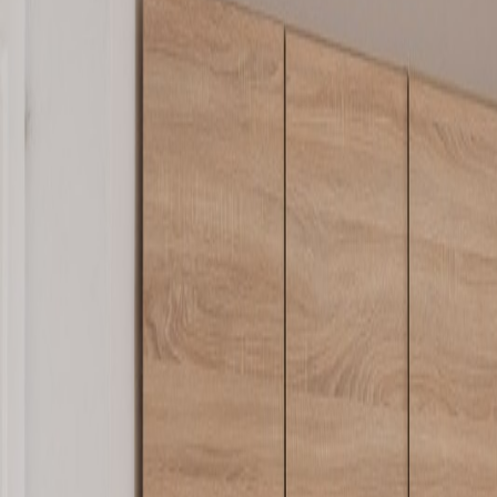
Linia de ajutor
RO