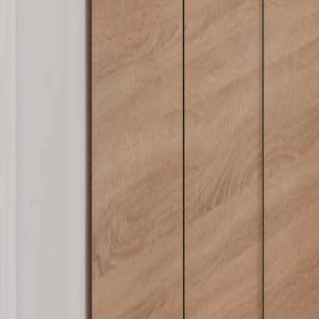
Loghează-te
Caut un cămin de bătrâni
Servicii
Resurse