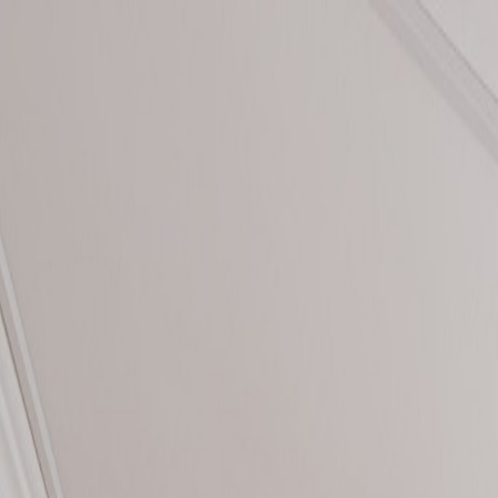
Sari la conținut
Despre noi
·
Contact
·