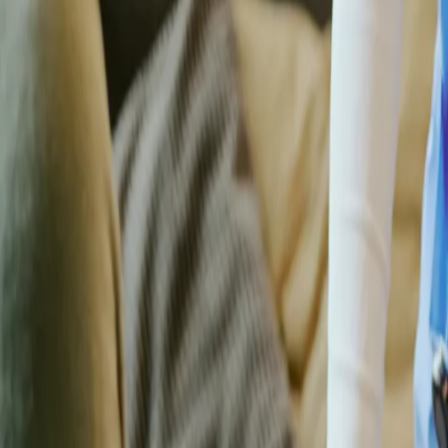
Loghează-te
Caut un cămin de bătrâni
Servicii
Resurse