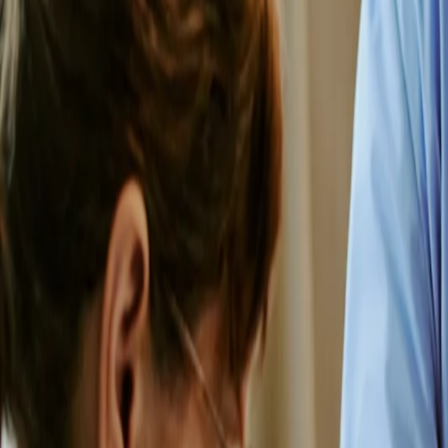
Linia de ajutor
RO