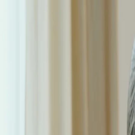
Sari la conținut
Despre noi
·
Contact
·