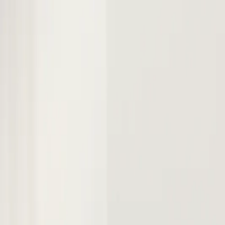
Sari la conținut
Despre noi
·
Contact
·