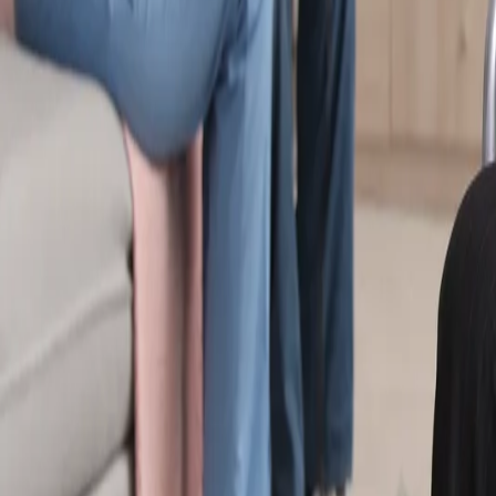
Loghează-te
Caut un cămin de bătrâni
Servicii
Resurse