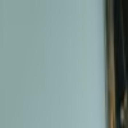
Sari la conținut
Despre noi
·
Contact
·