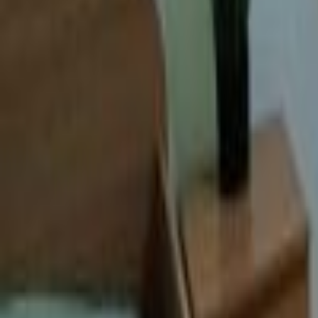
Loghează-te
Caut un cămin de bătrâni
Servicii
Resurse