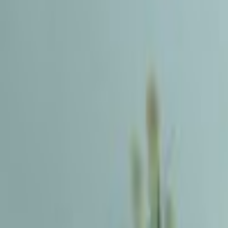
Linia de ajutor
RO