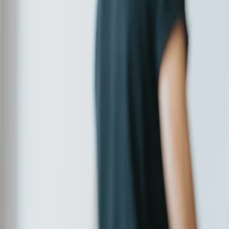
Linia de ajutor
RO