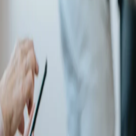
Loghează-te
Caut un cămin de bătrâni
Servicii
Resurse