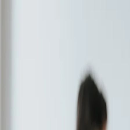
Sari la conținut
Despre noi
·
Contact
·