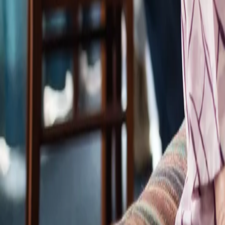
Loghează-te
Caut un cămin de bătrâni
Servicii
Resurse