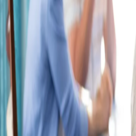
Linia de ajutor
RO