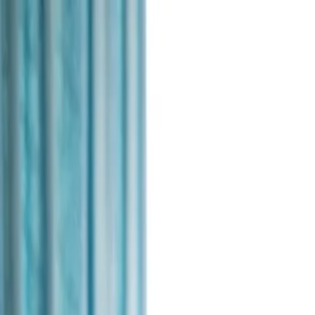
Sari la conținut
Despre noi
·
Contact
·