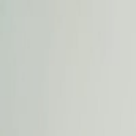
Sari la conținut
Despre noi
·
Contact
·