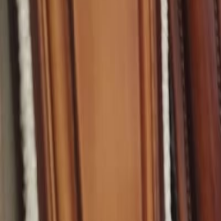
Loghează-te
Caut un cămin de bătrâni
Servicii
Resurse