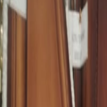
Linia de ajutor
RO