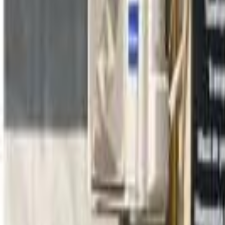
Loghează-te
Caut un cămin de bătrâni
Servicii
Resurse