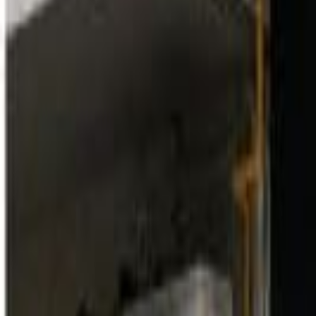
Linia de ajutor
RO