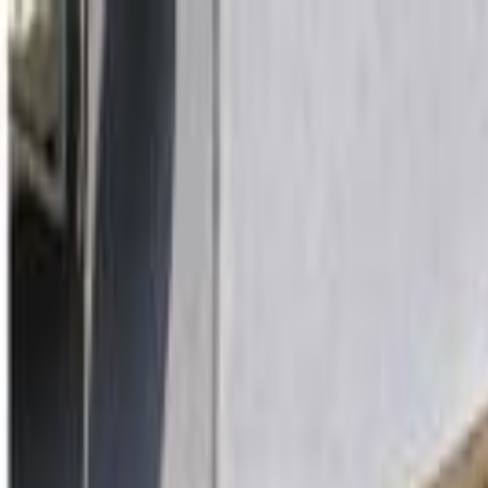
Sari la conținut
Despre noi
·
Contact
·