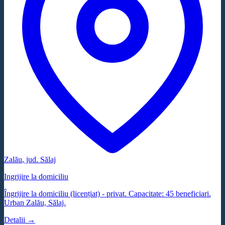
Zalău
, jud.
Sălaj
Ingrijire la domiciliu
Îngrijire la domiciliu (licențiat) - privat. Capacitate: 45 beneficiari.
Urban Zalău, Sălaj.
Detalii →