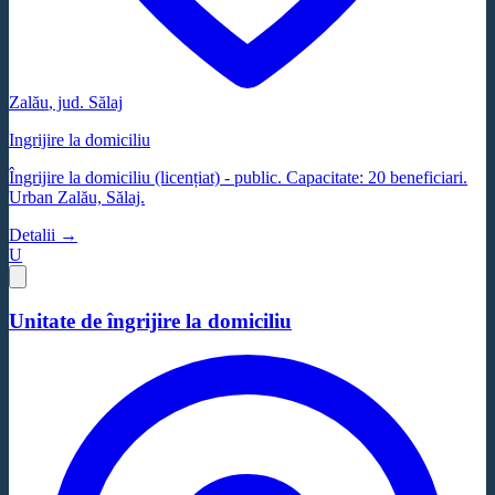
Zalău
, jud.
Sălaj
Ingrijire la domiciliu
Îngrijire la domiciliu (licențiat) - public. Capacitate: 20 beneficiari.
Urban Zalău, Sălaj.
Detalii →
U
Unitate de îngrijire la domiciliu