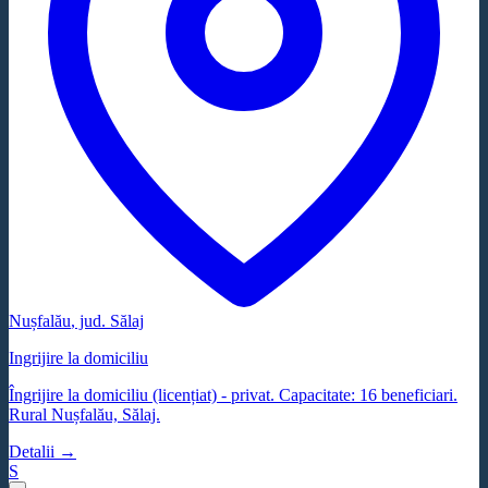
Nușfalău
, jud.
Sălaj
Ingrijire la domiciliu
Îngrijire la domiciliu (licențiat) - privat. Capacitate: 16 beneficiari.
Rural Nușfalău, Sălaj.
Detalii →
S