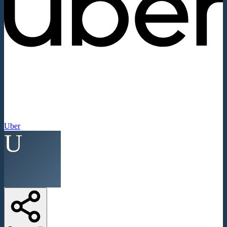
Uber
U