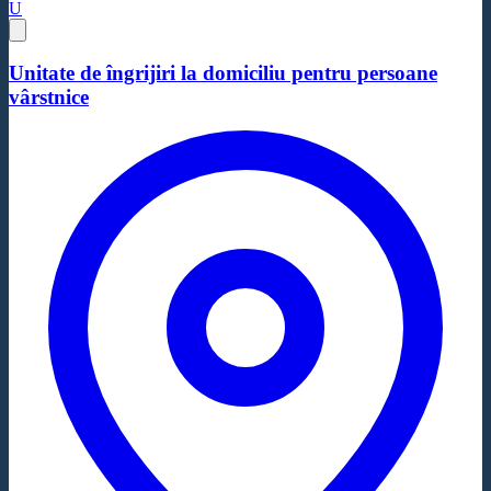
U
Unitate de îngrijiri la domiciliu pentru persoane
vârstnice