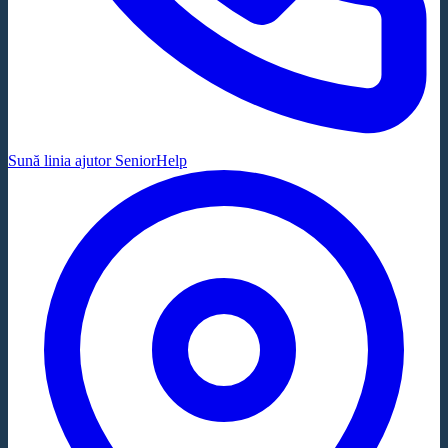
Sună linia ajutor SeniorHelp