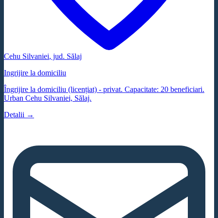
Cehu Silvaniei
, jud.
Sălaj
Ingrijire la domiciliu
Îngrijire la domiciliu (licențiat) - privat. Capacitate: 20 beneficiari.
Urban Cehu Silvaniei, Sălaj.
Detalii →