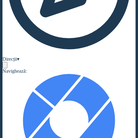
Direcții
▾
Navighează: