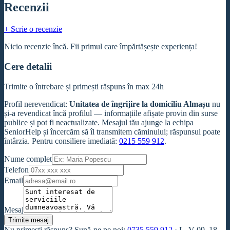
Recenzii
+ Scrie o recenzie
Nicio recenzie încă. Fii primul care împărtășește experiența!
Cere detalii
Trimite o întrebare și primești răspuns în max 24h
Profil nerevendicat
:
Unitatea de îngrijire la domiciliu Almașu
nu
și-a revendicat încă profilul — informațiile afișate provin din surse
publice și pot fi neactualizate. Mesajul tău ajunge la echipa
SeniorHelp și încercăm să îl transmitem căminului; răspunsul poate
întârzia. Pentru consiliere imediată:
0215 559 912
.
Nume complet
Telefon
Email
Mesaj
Trimite mesaj
Nu primești răspuns? Sună-ne pe noi:
0735 559 912
·
L–V 09–18