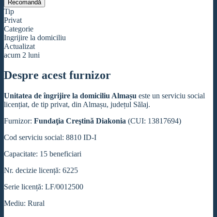
Recomandă
Tip
Privat
Categorie
Ingrijire la domiciliu
Actualizat
acum 2 luni
Despre acest furnizor
Unitatea de îngrijire la domiciliu Almașu
este un serviciu social
licențiat, de tip privat, din Almașu, județul Sălaj.
Furnizor:
Fundaţia Creştină Diakonia
(CUI: 13817694)
Cod serviciu social: 8810 ID-I
Capacitate: 15 beneficiari
Nr. decizie licență: 6225
Serie licență: LF/0012500
Mediu: Rural