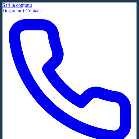
Sari la conținut
Despre noi
·
Contact
·