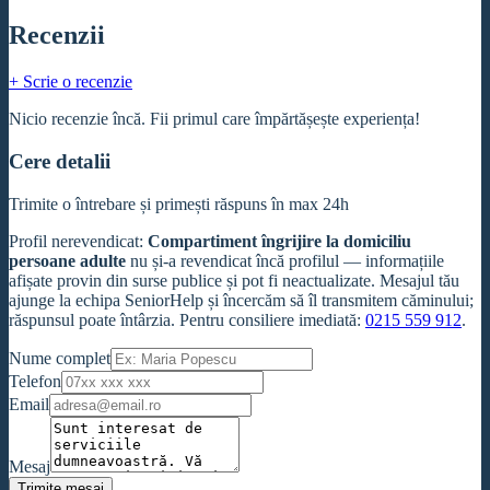
Recenzii
+ Scrie o recenzie
Nicio recenzie încă. Fii primul care împărtășește experiența!
Cere detalii
Trimite o întrebare și primești răspuns în max 24h
Profil nerevendicat
:
Compartiment îngrijire la domiciliu
persoane adulte
nu și-a revendicat încă profilul — informațiile
afișate provin din surse publice și pot fi neactualizate. Mesajul tău
ajunge la echipa SeniorHelp și încercăm să îl transmitem căminului;
răspunsul poate întârzia. Pentru consiliere imediată:
0215 559 912
.
Nume complet
Telefon
Email
Mesaj
Trimite mesaj