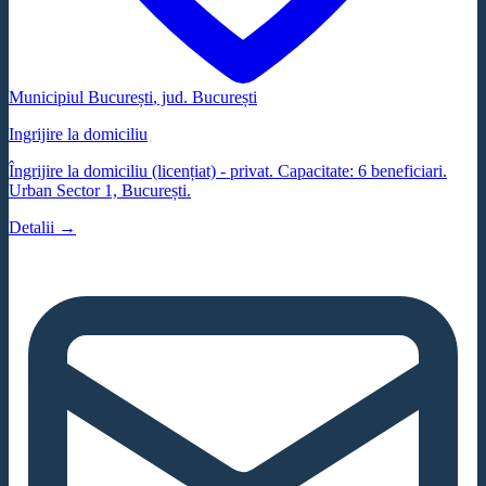
Municipiul București
, jud.
București
Ingrijire la domiciliu
Îngrijire la domiciliu (licențiat) - privat. Capacitate: 6 beneficiari.
Urban Sector 1, București.
Detalii →