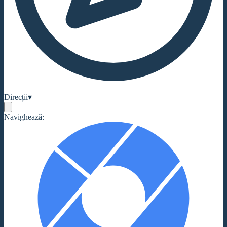
Direcții
▾
Navighează: