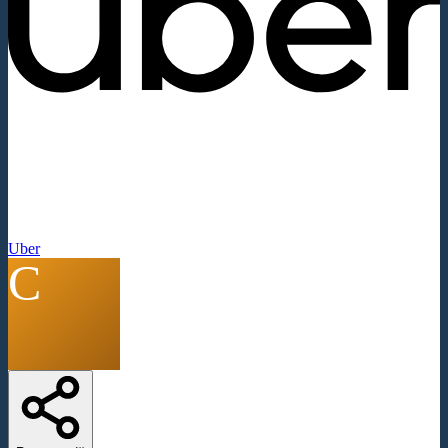
Uber
C