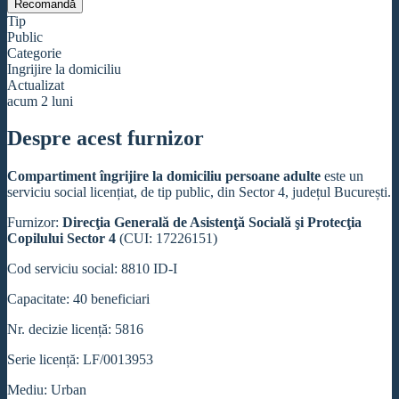
Recomandă
Tip
Public
Categorie
Ingrijire la domiciliu
Actualizat
acum 2 luni
Despre acest furnizor
Compartiment îngrijire la domiciliu persoane adulte
este un
serviciu social licențiat, de tip public, din Sector 4, județul București.
Furnizor:
Direcţia Generală de Asistenţă Socială şi Protecţia
Copilului Sector 4
(CUI: 17226151)
Cod serviciu social: 8810 ID-I
Capacitate: 40 beneficiari
Nr. decizie licență: 5816
Serie licență: LF/0013953
Mediu: Urban