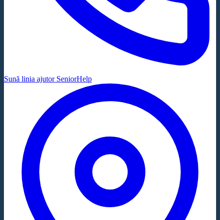
Sună linia ajutor SeniorHelp