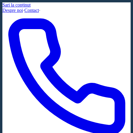
Sari la conținut
Despre noi
·
Contact
·