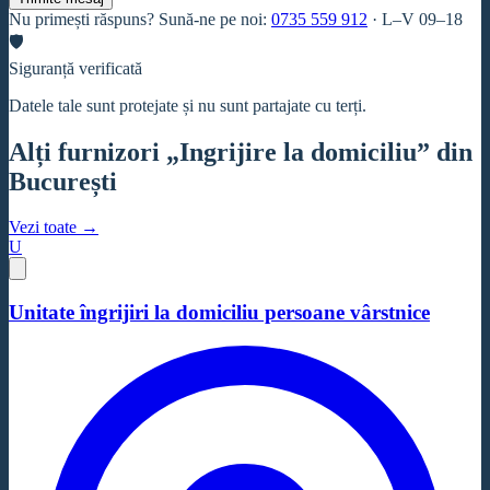
Nu primești răspuns? Sună-ne pe noi:
0735 559 912
·
L–V 09–18
🛡
Siguranță verificată
Datele tale sunt protejate și nu sunt partajate cu terți.
Alți furnizori „Ingrijire la domiciliu” din
București
Vezi toate →
U
Unitate îngrijiri la domiciliu persoane vârstnice