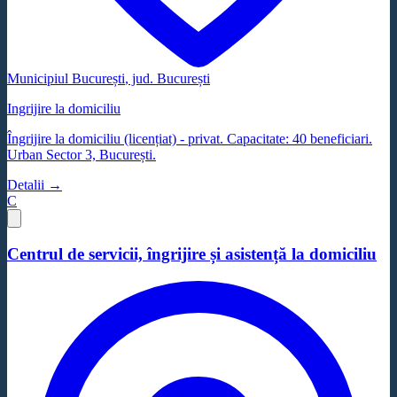
Municipiul București
, jud.
București
Ingrijire la domiciliu
Îngrijire la domiciliu (licențiat) - privat. Capacitate: 40 beneficiari.
Urban Sector 3, București.
Detalii →
C
Centrul de servicii, îngrijire și asistență la domiciliu