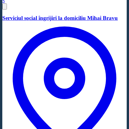
S
Serviciul social îngrijiri la domiciliu Mihai Bravu