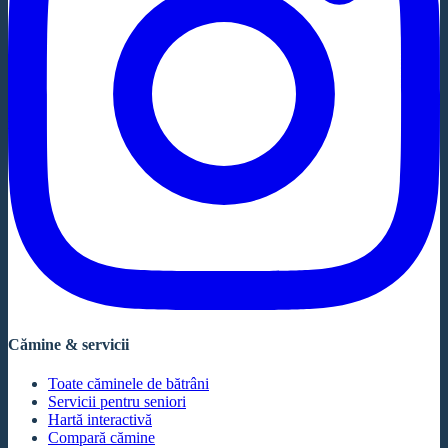
Cămine & servicii
Toate căminele de bătrâni
Servicii pentru seniori
Hartă interactivă
Compară cămine