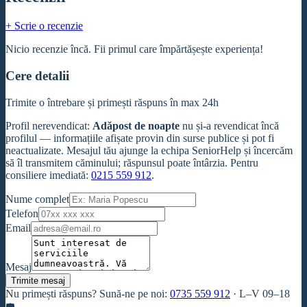
+ Scrie o recenzie
Nicio recenzie încă. Fii primul care împărtășește experiența!
Cere detalii
Trimite o întrebare și primești răspuns în max 24h
Profil nerevendicat
:
Adăpost de noapte
nu și-a revendicat încă
profilul — informațiile afișate provin din surse publice și pot fi
neactualizate. Mesajul tău ajunge la echipa SeniorHelp și încercăm
să îl transmitem căminului; răspunsul poate întârzia. Pentru
consiliere imediată:
0215 559 912
.
Nume complet
Telefon
Email
Mesaj
Trimite mesaj
Nu primești răspuns? Sună-ne pe noi:
0735 559 912
·
L–V 09–18