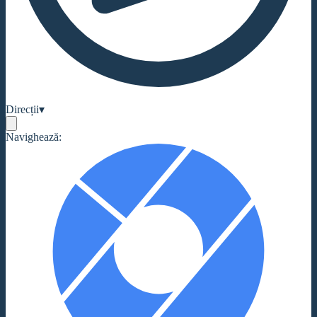
Direcții
▾
Navighează: