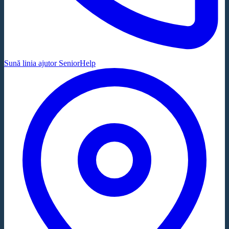
Sună linia ajutor SeniorHelp