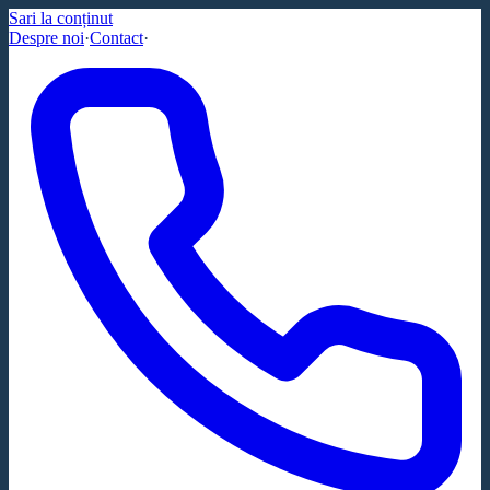
Sari la conținut
Despre noi
·
Contact
·