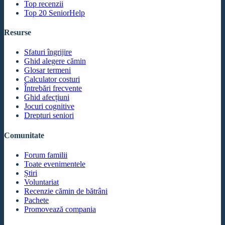
Top recenzii
Top 20 SeniorHelp
Resurse
Sfaturi îngrijire
Ghid alegere cămin
Glosar termeni
Calculator costuri
Întrebări frecvente
Ghid afecțiuni
Jocuri cognitive
Drepturi seniori
Comunitate
Forum familii
Toate evenimentele
Știri
Voluntariat
Recenzie cămin de bătrâni
Pachete
Promovează compania