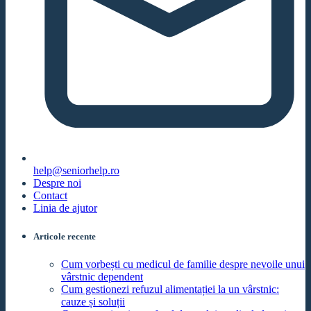
help@seniorhelp.ro
Despre noi
Contact
Linia de ajutor
Articole recente
Cum vorbești cu medicul de familie despre nevoile unui
vârstnic dependent
Cum gestionezi refuzul alimentației la un vârstnic:
cauze și soluții