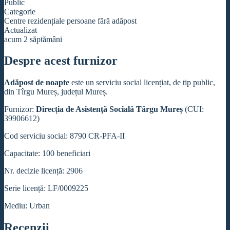
Public
Categorie
Centre rezidențiale persoane fără adăpost
Actualizat
acum 2 săptămâni
Despre acest furnizor
Adăpost de noapte
este un serviciu social licențiat, de tip public,
din Tîrgu Mureș, județul Mureș.
Furnizor:
Direcția de Asistenţă Socială Târgu Mureș
(CUI:
39906612)
Cod serviciu social: 8790 CR-PFA-II
Capacitate: 100 beneficiari
Nr. decizie licență: 2906
Serie licență: LF/0009225
Mediu: Urban
Recenzii