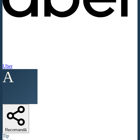
Uber
A
Recomandă
Tip