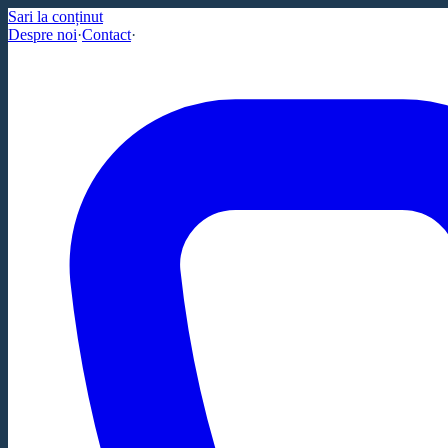
Sari la conținut
Despre noi
·
Contact
·