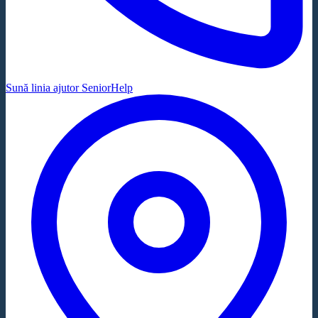
Sună linia ajutor SeniorHelp