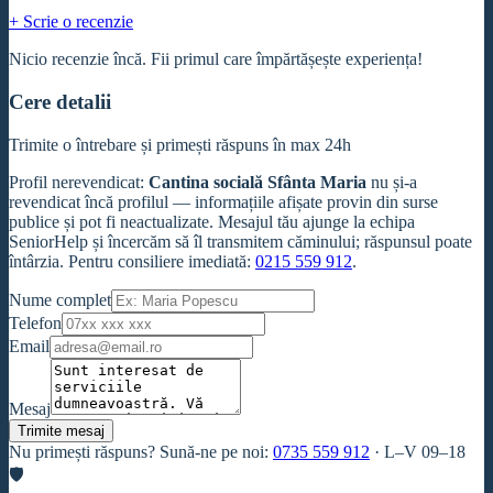
+ Scrie o recenzie
Nicio recenzie încă. Fii primul care împărtășește experiența!
Cere detalii
Trimite o întrebare și primești răspuns în max 24h
Profil nerevendicat
:
Cantina socială Sfânta Maria
nu și-a
revendicat încă profilul — informațiile afișate provin din surse
publice și pot fi neactualizate. Mesajul tău ajunge la echipa
SeniorHelp și încercăm să îl transmitem căminului; răspunsul poate
întârzia. Pentru consiliere imediată:
0215 559 912
.
Nume complet
Telefon
Email
Mesaj
Trimite mesaj
Nu primești răspuns? Sună-ne pe noi:
0735 559 912
·
L–V 09–18
🛡