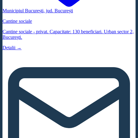
Municipiul București
, jud.
București
Cantine sociale
Cantine sociale - privat. Capacitate: 130 beneficiari. Urban sector 2,
București.
Detalii →