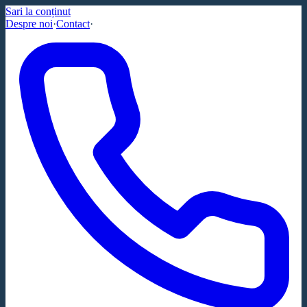
Sari la conținut
Despre noi
·
Contact
·