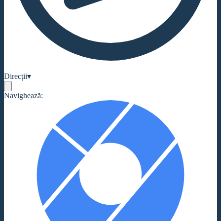
Direcții
▾
Navighează: