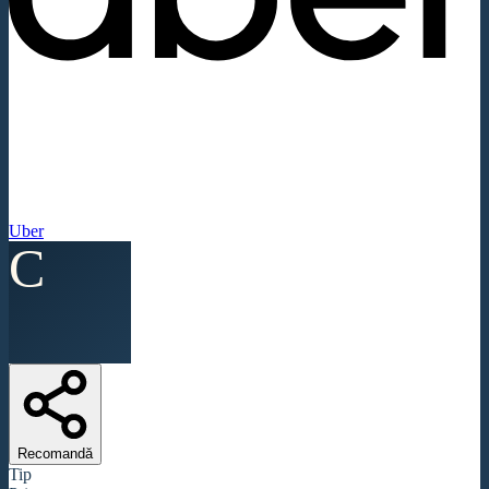
Uber
C
Recomandă
Tip