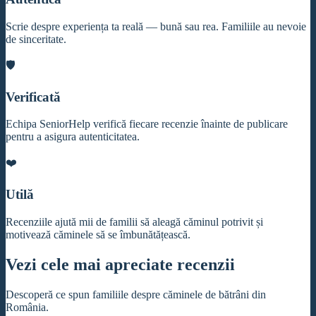
Scrie despre experiența ta reală — bună sau rea. Familiile au nevoie
de sinceritate.
🛡️
Verificată
Echipa SeniorHelp verifică fiecare recenzie înainte de publicare
pentru a asigura autenticitatea.
❤️
Utilă
Recenziile ajută mii de familii să aleagă căminul potrivit și
motivează căminele să se îmbunătățească.
Vezi cele mai apreciate recenzii
Descoperă ce spun familiile despre căminele de bătrâni din
România.