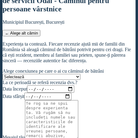
de servicii Odăi - Căminul pentru
persoane vârstnice
Municipiul București, București
← Alege alt cămin
Experiența ta contează. Fiecare recenzie ajută mii de familii din
România să aleagă căminul de bătrâni potrivit pentru cei dragi. Fie
că ești rezident, membru al familiei sau prieten, spune-ți părerea
sinceră — recenziile autentice fac diferența.
Alege conexiunea pe care o ai cu căminul de bătrâni
La ce perioadă se referă recenzia dvs.?
Data început
Data sfârșit
Mesajul tău