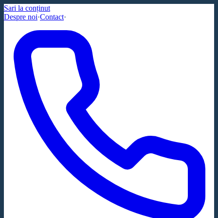
Sari la conținut
Despre noi
·
Contact
·