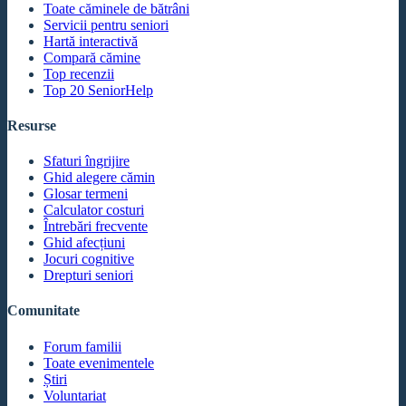
Toate căminele de bătrâni
Servicii pentru seniori
Hartă interactivă
Compară cămine
Top recenzii
Top 20 SeniorHelp
Resurse
Sfaturi îngrijire
Ghid alegere cămin
Glosar termeni
Calculator costuri
Întrebări frecvente
Ghid afecțiuni
Jocuri cognitive
Drepturi seniori
Comunitate
Forum familii
Toate evenimentele
Știri
Voluntariat