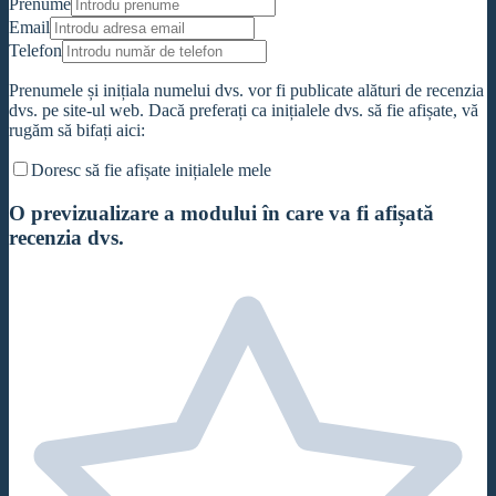
Prenume
Email
Telefon
Prenumele și inițiala numelui dvs. vor fi publicate alături de recenzia
dvs. pe site-ul web. Dacă preferați ca inițialele dvs. să fie afișate, vă
rugăm să bifați aici:
Doresc să fie afișate inițialele mele
O previzualizare a modului în care va fi afișată
recenzia dvs.