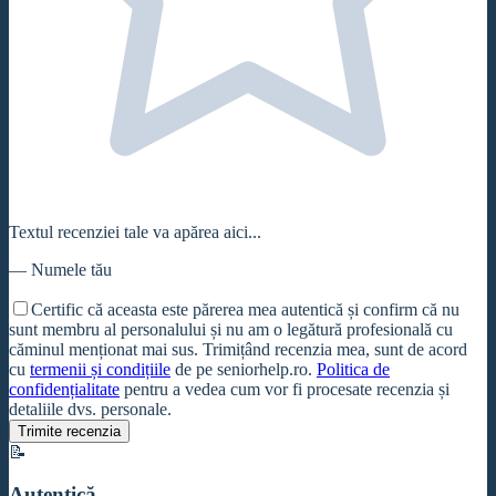
Textul recenziei tale va apărea aici...
—
Numele tău
Certific că aceasta este părerea mea autentică și confirm că nu
sunt membru al personalului și nu am o legătură profesională cu
căminul
menționat mai sus. Trimițând recenzia mea, sunt de acord
cu
termenii și condițiile
de pe seniorhelp.ro.
Politica de
confidențialitate
pentru a vedea cum vor fi procesate recenzia și
detaliile dvs. personale.
Trimite recenzia
📝
Autentică