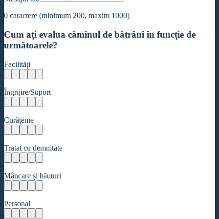
0
caractere (minimum 200, maxim 1000)
Cum ați evalua căminul de bătrâni în funcție de
următoarele?
Facilități
Îngrijire/Suport
Curățenie
Tratat cu demnitate
Mâncare și băuturi
Personal