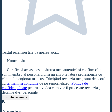
Textul recenziei tale va apărea aici...
—
Numele tău
Certific că aceasta este părerea mea autentică și confirm că nu
sunt membru al personalului și nu am o legătură profesională cu
căminul
menționat mai sus. Trimițând recenzia mea, sunt de acord
cu
termenii și condițiile
de pe seniorhelp.ro.
Politica de
confidențialitate
pentru a vedea cum vor fi procesate recenzia și
detaliile dvs. personale.
Trimite recenzia
📝
Autentică