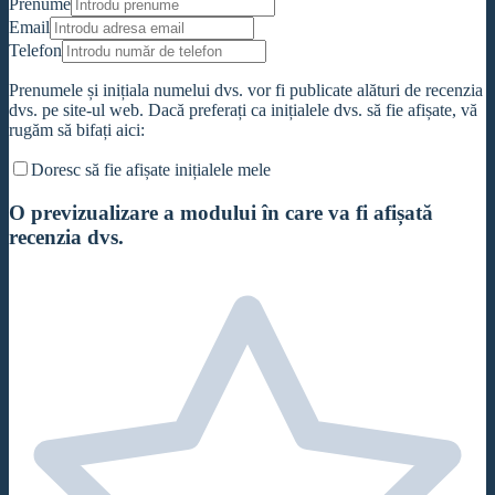
Prenume
Email
Telefon
Prenumele și inițiala numelui dvs. vor fi publicate alături de recenzia
dvs. pe site-ul web. Dacă preferați ca inițialele dvs. să fie afișate, vă
rugăm să bifați aici:
Doresc să fie afișate inițialele mele
O previzualizare a modului în care va fi afișată
recenzia dvs.