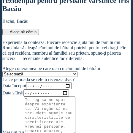
rezidențial pentru persoane vârstnice Iris
Bacău
Bacău, Bacău
← Alege alt cămin
Experiența ta contează. Fiecare recenzie ajută mii de familii din
România să aleagă căminul de bătrâni potrivit pentru cei dragi. Fie
că ești rezident, membru al familiei sau prieten, spune-ți părerea
sinceră — recenziile autentice fac diferența.
Alege conexiunea pe care o ai cu căminul de bătrâni
La ce perioadă se referă recenzia dvs.?
Data început
Data sfârșit
Mesajul tău