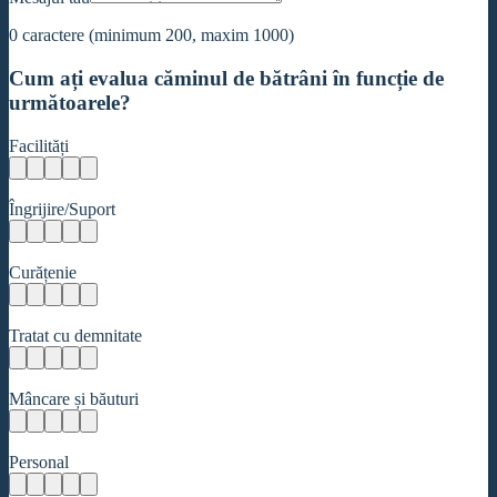
0
caractere (minimum 200, maxim 1000)
Cum ați evalua căminul de bătrâni în funcție de
următoarele?
Facilități
Îngrijire/Suport
Curățenie
Tratat cu demnitate
Mâncare și băuturi
Personal