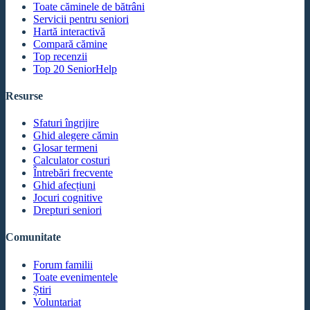
Toate căminele de bătrâni
Servicii pentru seniori
Hartă interactivă
Compară cămine
Top recenzii
Top 20 SeniorHelp
Resurse
Sfaturi îngrijire
Ghid alegere cămin
Glosar termeni
Calculator costuri
Întrebări frecvente
Ghid afecțiuni
Jocuri cognitive
Drepturi seniori
Comunitate
Forum familii
Toate evenimentele
Știri
Voluntariat