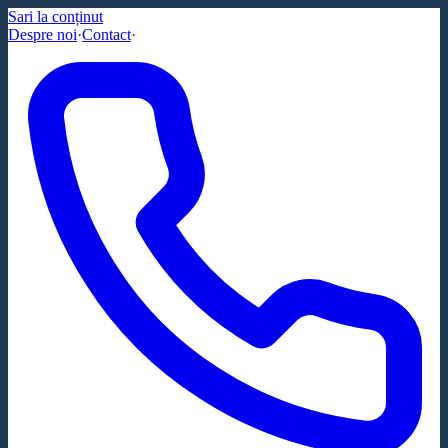
Sari la conținut
Despre noi
·
Contact
·