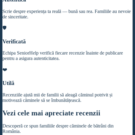
Scrie despre experiența ta reală — bună sau rea. Familiile au nevoie
de sinceritate.
🛡️
Verificată
Echipa SeniorHelp verifică fiecare recenzie înainte de publicare
pentru a asigura autenticitatea.
❤️
Utilă
Recenziile ajută mii de familii să aleagă căminul potrivit și
motivează căminele să se îmbunătățească.
Vezi cele mai apreciate recenzii
Descoperă ce spun familiile despre căminele de bătrâni din
România.