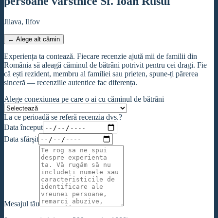
persoane vârstnice Sf. Ioan Rusul
Jilava, Ilfov
← Alege alt cămin
Experiența ta contează. Fiecare recenzie ajută mii de familii din
România să aleagă căminul de bătrâni potrivit pentru cei dragi. Fie
că ești rezident, membru al familiei sau prieten, spune-ți părerea
sinceră — recenziile autentice fac diferența.
Alege conexiunea pe care o ai cu căminul de bătrâni
La ce perioadă se referă recenzia dvs.?
Data început
Data sfârșit
Mesajul tău