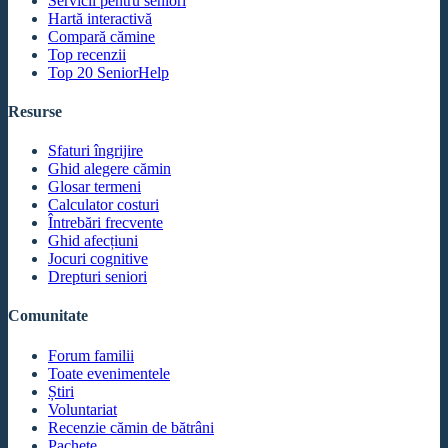
Servicii pentru seniori
Hartă interactivă
Compară cămine
Top recenzii
Top 20 SeniorHelp
Resurse
Sfaturi îngrijire
Ghid alegere cămin
Glosar termeni
Calculator costuri
Întrebări frecvente
Ghid afecțiuni
Jocuri cognitive
Drepturi seniori
Comunitate
Forum familii
Toate evenimentele
Știri
Voluntariat
Recenzie cămin de bătrâni
Pachete