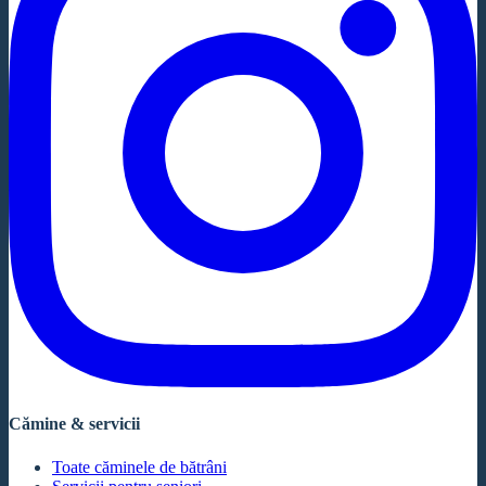
Cămine & servicii
Toate căminele de bătrâni