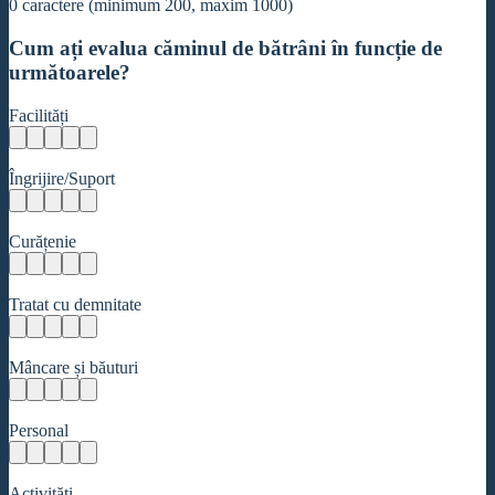
0
caractere (minimum 200, maxim 1000)
Cum ați evalua căminul de bătrâni în funcție de
următoarele?
Facilități
Îngrijire/Suport
Curățenie
Tratat cu demnitate
Mâncare și băuturi
Personal
Activități