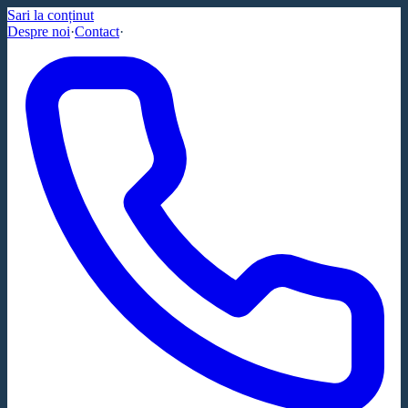
Sari la conținut
Despre noi
·
Contact
·