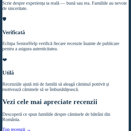
Scrie despre experiența ta reală — bună sau rea. Familiile au nevoie
de sinceritate.
🛡️
Verificată
Echipa SeniorHelp verifică fiecare recenzie înainte de publicare
pentru a asigura autenticitatea.
❤️
Utilă
Recenziile ajută mii de familii să aleagă căminul potrivit și
motivează căminele să se îmbunătățească.
Vezi cele mai apreciate recenzii
Descoperă ce spun familiile despre căminele de bătrâni din
România.
Top recenzii →