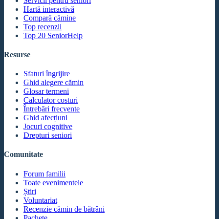
Servicii pentru seniori
Hartă interactivă
Compară cămine
Top recenzii
Top 20 SeniorHelp
Resurse
Sfaturi îngrijire
Ghid alegere cămin
Glosar termeni
Calculator costuri
Întrebări frecvente
Ghid afecțiuni
Jocuri cognitive
Drepturi seniori
Comunitate
Forum familii
Toate evenimentele
Știri
Voluntariat
Recenzie cămin de bătrâni
Pachete