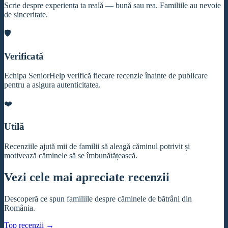
Scrie despre experiența ta reală — bună sau rea. Familiile au nevoie
de sinceritate.
🛡️
Verificată
Echipa SeniorHelp verifică fiecare recenzie înainte de publicare
pentru a asigura autenticitatea.
❤️
Utilă
Recenziile ajută mii de familii să aleagă căminul potrivit și
motivează căminele să se îmbunătățească.
Vezi cele mai apreciate recenzii
Descoperă ce spun familiile despre căminele de bătrâni din
România.
Top recenzii →