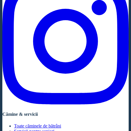
Cămine & servicii
Toate căminele de bătrâni