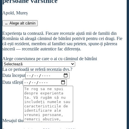
persoane vârstnice
Apold, Mureș
← Alege alt cămin
Experiența ta contează. Fiecare recenzie ajută mii de familii din
România să aleagă căminul de bătrâni potrivit pentru cei dragi. Fie
că ești rezident, membru al familiei sau prieten, spune-ți părerea
sinceră — recenziile autentice fac diferența.
Alege conexiunea pe care o ai cu căminul de bătrâni
La ce perioadă se referă recenzia dvs.?
Data început
Data sfârșit
Mesajul tău