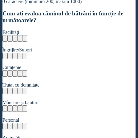
0
caractere (minimum 200, maxim 1000)
Cum ați evalua căminul de bătrâni în funcție de
următoarele?
Facilități
Îngrijire/Suport
Curățenie
Tratat cu demnitate
Mâncare și băuturi
Personal
Activități