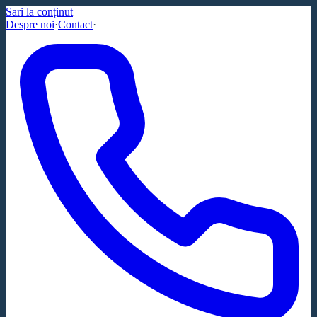
Sari la conținut
Despre noi
·
Contact
·