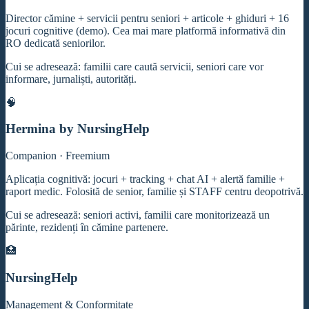
Director cămine + servicii pentru seniori + articole + ghiduri + 16
jocuri cognitive (demo). Cea mai mare platformă informativă din
RO dedicată seniorilor.
Cui se adresează: familii care caută servicii, seniori care vor
informare, jurnaliști, autorități.
🧠
Hermina by NursingHelp
Companion · Freemium
Aplicația cognitivă: jocuri + tracking + chat AI + alertă familie +
raport medic. Folosită de senior, familie și STAFF centru deopotrivă.
Cui se adresează: seniori activi, familii care monitorizează un
părinte, rezidenți în cămine partenere.
🏥
NursingHelp
Management & Conformitate