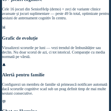
Cele 16 jocuri din SeniorHelp (demo) + zeci de variante clinice
avansate și jocuri suplimentare — peste 49 în total, optimizate pentru
sesiuni de antrenament cognitiv în centru.
📊
Grafic de evoluție
Vizualizezi scorurile pe luni — vezi trendul de îmbunătățire sau
declin. Nu doar scorul de azi, ci tot istoricul. Comparație cu media
normată pe vârstă.
🔔
Alertă pentru familie
Configurezi un membru de familie să primească notificare automată
dacă scorurile cognitive scad sub un prag definit timp de mai multe
sesiuni consecutive.
💬