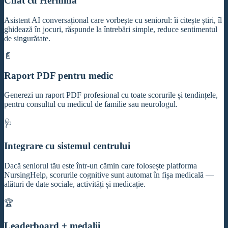
Chat cu Hermina
Asistent AI conversațional care vorbește cu seniorul: îi citește știri, îl
ghidează în jocuri, răspunde la întrebări simple, reduce sentimentul
de singurătate.
📄
Raport PDF pentru medic
Generezi un raport PDF profesional cu toate scorurile și tendințele,
pentru consultul cu medicul de familie sau neurologul.
🩺
Integrare cu sistemul centrului
Dacă seniorul tău este într-un cămin care folosește platforma
NursingHelp, scorurile cognitive sunt automat în fișa medicală —
alături de date sociale, activități și medicație.
🏆
Leaderboard + medalii