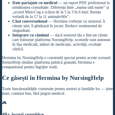
Date partajate cu medicul
— un raport PDF profesional la
următoarea consultație. Diferența între „mama uită nume” și
„scorul Mini-Cog a scăzut de la 5 la 3 în 6 luni; fluența
verbală de la 17 la 11 animale/60s".
Chat conversational
— Hermina vorbește cu seniorul, îi
citește știri, îi ghidează în jocuri. Reduce sentimentul de
singurătate.
Integrare cu căminul
— dacă seniorul tău e într-un cămin
care folosește platforma NursingHelp, scorurile sunt automat
în fișa medicală, alături de medicație, activități, evoluție
clinică.
Hermina by NursingHelp e construită special pentru aceste scenarii.
SeniorHelp rămâne platforma publică gratuită; Hermina e
companionul pentru îngrijire reală.
Ce găsești în Hermina by NursingHelp
Toate funcționalitățile construite pentru seniori și familiile lor — ținte
mari, contrast bun, fără jargon medical.
🎮
49+ jocuri cognitive