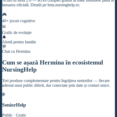
Acum în Beta 2.0 — acces complet gratuit la toate modulele până la
lansarea oficială. Detalii pe beta.nursinghelp.ro.
🎮
49+ jocuri cognitive
📊
Grafic de evoluție
🔔
Alertă pentru familie
💬
Chat cu Hermina
Cum se așază Hermina în ecosistemul
NursingHelp
Trei produse complementare pentru îngrijirea seniorilor — fiecare
adresat unui public diferit, dar conectate prin date și conturi unice.
🌐
SeniorHelp
Public · Gratis