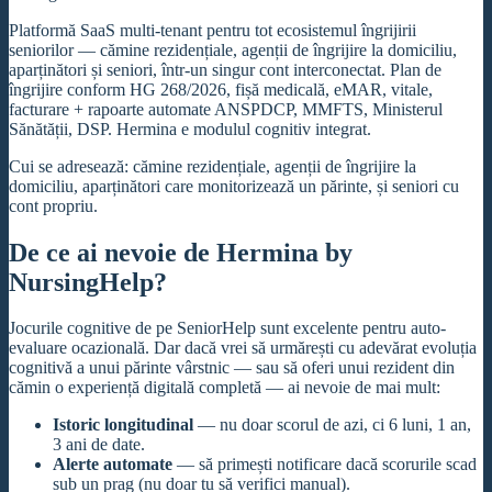
Platformă SaaS multi-tenant pentru tot ecosistemul îngrijirii
seniorilor — cămine rezidențiale, agenții de îngrijire la domiciliu,
aparținători și seniori, într-un singur cont interconectat. Plan de
îngrijire conform HG 268/2026, fișă medicală, eMAR, vitale,
facturare + rapoarte automate ANSPDCP, MMFTS, Ministerul
Sănătății, DSP. Hermina e modulul cognitiv integrat.
Cui se adresează: cămine rezidențiale, agenții de îngrijire la
domiciliu, aparținători care monitorizează un părinte, și seniori cu
cont propriu.
De ce ai nevoie de Hermina by
NursingHelp?
Jocurile cognitive de pe SeniorHelp sunt excelente pentru auto-
evaluare ocazională. Dar dacă vrei să urmărești cu adevărat evoluția
cognitivă a unui părinte vârstnic — sau să oferi unui rezident din
cămin o experiență digitală completă — ai nevoie de mai mult:
Istoric longitudinal
— nu doar scorul de azi, ci 6 luni, 1 an,
3 ani de date.
Alerte automate
— să primești notificare dacă scorurile scad
sub un prag (nu doar tu să verifici manual).