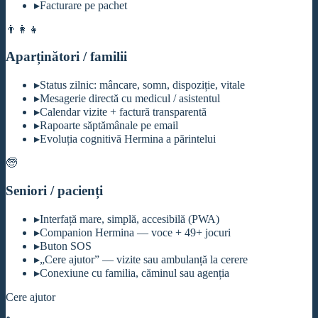
▸
Facturare pe pachet
👨‍👩‍👧
Aparținători / familii
▸
Status zilnic: mâncare, somn, dispoziție, vitale
▸
Mesagerie directă cu medicul / asistentul
▸
Calendar vizite + factură transparentă
▸
Rapoarte săptămânale pe email
▸
Evoluția cognitivă Hermina a părintelui
🧓
Seniori / pacienți
▸
Interfață mare, simplă, accesibilă (PWA)
▸
Companion Hermina — voce + 49+ jocuri
▸
Buton SOS
▸
„Cere ajutor” — vizite sau ambulanță la cerere
▸
Conexiune cu familia, căminul sau agenția
Cere ajutor