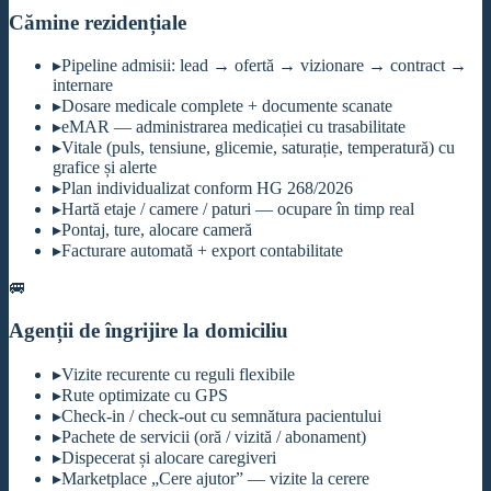
Cămine rezidențiale
▸
Pipeline admisii: lead → ofertă → vizionare → contract →
internare
▸
Dosare medicale complete + documente scanate
▸
eMAR — administrarea medicației cu trasabilitate
▸
Vitale (puls, tensiune, glicemie, saturație, temperatură) cu
grafice și alerte
▸
Plan individualizat conform HG 268/2026
▸
Hartă etaje / camere / paturi — ocupare în timp real
▸
Pontaj, ture, alocare cameră
▸
Facturare automată + export contabilitate
🚐
Agenții de îngrijire la domiciliu
▸
Vizite recurente cu reguli flexibile
▸
Rute optimizate cu GPS
▸
Check-in / check-out cu semnătura pacientului
▸
Pachete de servicii (oră / vizită / abonament)
▸
Dispecerat și alocare caregiveri
▸
Marketplace „Cere ajutor” — vizite la cerere