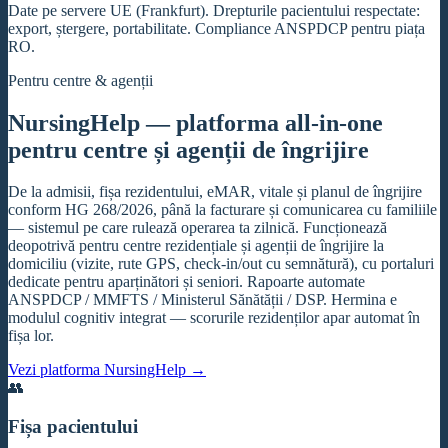
Date pe servere UE (Frankfurt). Drepturile pacientului respectate:
export, ștergere, portabilitate. Compliance ANSPDCP pentru piața
RO.
Pentru centre & agenții
NursingHelp — platforma all-in-one
pentru centre și agenții de îngrijire
De la admisii, fișa rezidentului, eMAR, vitale și planul de îngrijire
conform HG 268/2026, până la facturare și comunicarea cu familiile
— sistemul pe care rulează operarea ta zilnică. Funcționează
deopotrivă pentru centre rezidențiale și agenții de îngrijire la
domiciliu (vizite, rute GPS, check-in/out cu semnătură), cu portaluri
dedicate pentru aparținători și seniori. Rapoarte automate
ANSPDCP / MMFTS / Ministerul Sănătății / DSP. Hermina e
modulul cognitiv integrat — scorurile rezidenților apar automat în
fișa lor.
Vezi platforma NursingHelp →
👥
Fișa pacientului