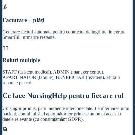
💰
Facturare + plăți
Generare facturi automate pentru contractul de îngrijire, integrare
SmartBill, urmărire restanțe.
👨‍⚕️
Roluri multiple
STAFF (asistent medical), ADMIN (manager centru),
APARTINATOR (familie), BENEFICIAR (rezident). Fluxuri
separate per rol.
Ce face NursingHelp pentru fiecare rol
Un singur produs, patru audiențe interconectate. La internarea unui
pacient, contul lui și al aparținătorilor primesc automat acces la
datele relevante (cu consimțământ GDPR).
🏥