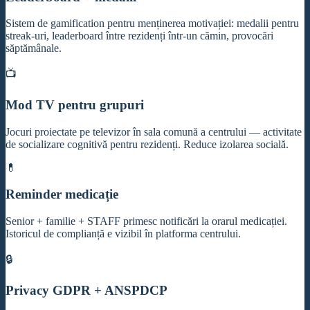
Sistem de gamification pentru menținerea motivației: medalii pentru
streak-uri, leaderboard între rezidenți într-un cămin, provocări
săptămânale.
📺
Mod TV pentru grupuri
Jocuri proiectate pe televizor în sala comună a centrului — activitate
de socializare cognitivă pentru rezidenți. Reduce izolarea socială.
💊
Reminder medicație
Senior + familie + STAFF primesc notificări la orarul medicației.
Istoricul de complianță e vizibil în platforma centrului.
🔒
Privacy GDPR + ANSPDCP