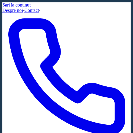
Sari la conținut
Despre noi
·
Contact
·