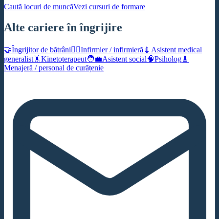
Caută locuri de muncă
Vezi cursuri de formare
Alte cariere în îngrijire
🤝
Îngrijitor de bătrâni
🧑‍⚕️
Infirmier / infirmieră
💉
Asistent medical
generalist
🤸
Kinetoterapeut
🧑‍💼
Asistent social
🧠
Psiholog
🧹
Menajeră / personal de curățenie