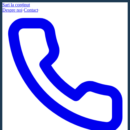
Sari la conținut
Despre noi
·
Contact
·