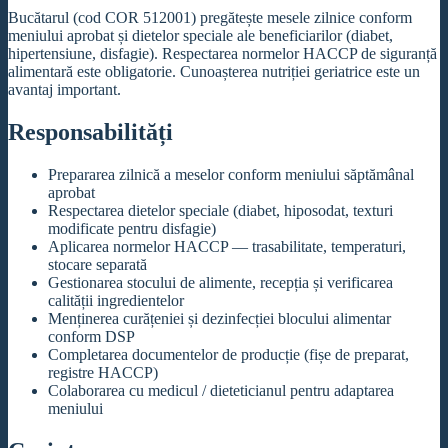
Bucătarul (cod COR 512001) pregătește mesele zilnice conform
meniului aprobat și dietelor speciale ale beneficiarilor (diabet,
hipertensiune, disfagie). Respectarea normelor HACCP de siguranță
alimentară este obligatorie. Cunoașterea nutriției geriatrice este un
avantaj important.
Responsabilități
Prepararea zilnică a meselor conform meniului săptămânal
aprobat
Respectarea dietelor speciale (diabet, hiposodat, texturi
modificate pentru disfagie)
Aplicarea normelor HACCP — trasabilitate, temperaturi,
stocare separată
Gestionarea stocului de alimente, recepția și verificarea
calității ingredientelor
Menținerea curățeniei și dezinfecției blocului alimentar
conform DSP
Completarea documentelor de producție (fișe de preparat,
registre HACCP)
Colaborarea cu medicul / dieteticianul pentru adaptarea
meniului