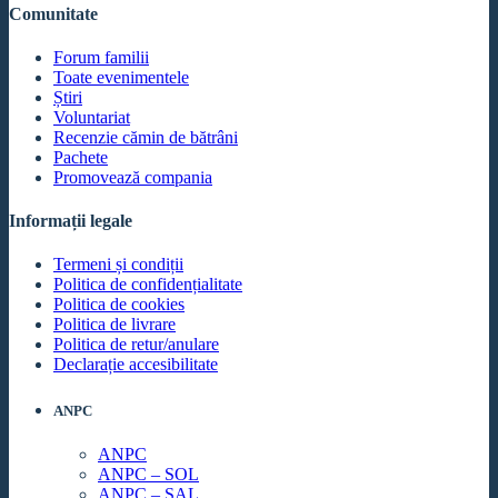
Comunitate
Forum familii
Toate evenimentele
Știri
Voluntariat
Recenzie cămin de bătrâni
Pachete
Promovează compania
Informații legale
Termeni și condiții
Politica de confidențialitate
Politica de cookies
Politica de livrare
Politica de retur/anulare
Declarație accesibilitate
ANPC
ANPC
ANPC – SOL
ANPC – SAL