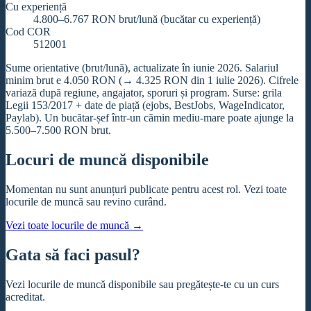
Cu experiență
4.800–6.767 RON brut/lună (bucătar cu experiență)
Cod COR
512001
Sume orientative (brut/lună), actualizate în iunie 2026. Salariul
minim brut e 4.050 RON (→ 4.325 RON din 1 iulie 2026). Cifrele
variază după regiune, angajator, sporuri și program. Surse: grila
Legii 153/2017 + date de piață (ejobs, BestJobs, WageIndicator,
Paylab). Un bucătar-șef într-un cămin mediu-mare poate ajunge la
5.500–7.500 RON brut.
Locuri de muncă disponibile
Momentan nu sunt anunțuri publicate pentru acest rol. Vezi toate
locurile de muncă sau revino curând.
Vezi toate locurile de muncă
→
Gata să faci pasul?
Vezi locurile de muncă disponibile sau pregătește-te cu un curs
acreditat.