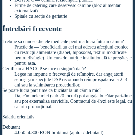
Firme de catering care deservesc cămine (bloc alimentar
externalizat)
Spitale cu secție de geriatrie
Întrebări frecvente
Trebuie să cunosc dietele medicale pentru a lucra într-un cămin?
Practic da — beneficiarii au cel mai adesea afecțiuni cronice
cu restricții alimentare (diabet, hiposodat, texturi modificate
pentru disfagie). Un curs de nutriție instituțională te pregătește
pentru asta.
Certificarea HACCP se face o singură dată?
Legea nu impune o frecvență de reînnoire, dar angajatorii
serioși și inspecțiile DSP recomandă reîmprospătarea la 2–3
ani sau la schimbarea procedurilor.
Se poate lucra part-time ca bucătar la un cămin mic?
Da, căminele mici (sub 20 locuri) pot angaja bucătar part-time
sau pot externaliza serviciile. Contractul de 4h/zi este legal, cu
salariu proporțional.
Salariu orientativ
Debutant
4.050–4.800 RON brut/lună (ajutor / debutant)