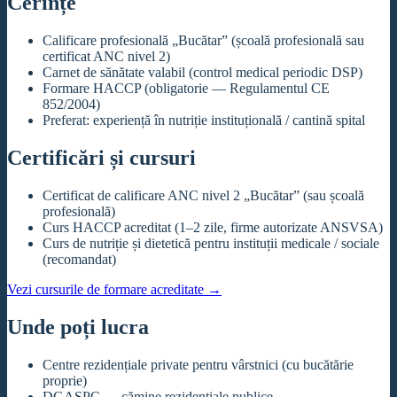
Cerințe
Calificare profesională „Bucătar” (școală profesională sau
certificat ANC nivel 2)
Carnet de sănătate valabil (control medical periodic DSP)
Formare HACCP (obligatorie — Regulamentul CE
852/2004)
Preferat: experiență în nutriție instituțională / cantină spital
Certificări și cursuri
Certificat de calificare ANC nivel 2 „Bucătar” (sau școală
profesională)
Curs HACCP acreditat (1–2 zile, firme autorizate ANSVSA)
Curs de nutriție și dietetică pentru instituții medicale / sociale
(recomandat)
Vezi cursurile de formare acreditate
→
Unde poți lucra
Centre rezidențiale private pentru vârstnici (cu bucătărie
proprie)
DGASPC — cămine rezidențiale publice