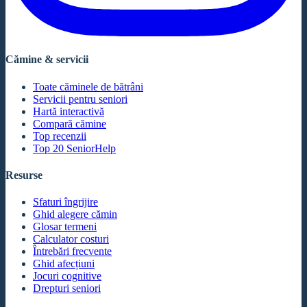
Cămine & servicii
Toate căminele de bătrâni
Servicii pentru seniori
Hartă interactivă
Compară cămine
Top recenzii
Top 20 SeniorHelp
Resurse
Sfaturi îngrijire
Ghid alegere cămin
Glosar termeni
Calculator costuri
Întrebări frecvente
Ghid afecțiuni
Jocuri cognitive
Drepturi seniori