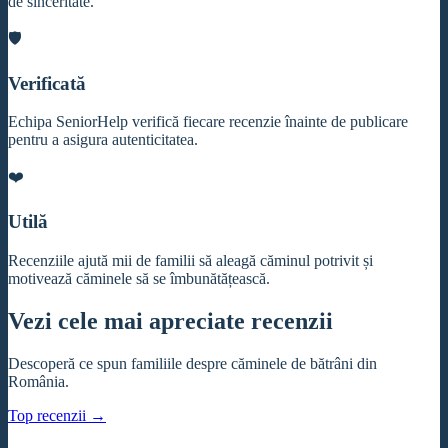
de sinceritate.
🛡️
Verificată
Echipa SeniorHelp verifică fiecare recenzie înainte de publicare
pentru a asigura autenticitatea.
❤️
Utilă
Recenziile ajută mii de familii să aleagă căminul potrivit și
motivează căminele să se îmbunătățească.
Vezi cele mai apreciate recenzii
Descoperă ce spun familiile despre căminele de bătrâni din
România.
Top recenzii →