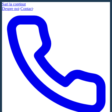
Sari la conținut
Despre noi
·
Contact
·