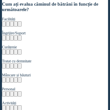
Cum ați evalua căminul de bătrâni în funcție de
următoarele?
Facilități
Îngrijire/Suport
Curățenie
Tratat cu demnitate
Mâncare și băuturi
Personal
Activități