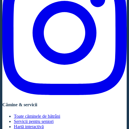
Cămine & servicii
Toate căminele de bătrâni
Servicii pentru seniori
Hartă interactivă