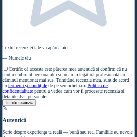
Textul recenziei tale va apărea aici...
—
Numele tău
Certific că aceasta este părerea mea autentică și confirm că nu
sunt membru al personalului și nu am o legătură profesională cu
căminul
menționat mai sus. Trimițând recenzia mea, sunt de acord
cu
termenii și condițiile
de pe seniorhelp.ro.
Politica de
confidențialitate
pentru a vedea cum vor fi procesate recenzia și
detaliile dvs. personale.
Trimite recenzia
📝
Autentică
Scrie despre experiența ta reală — bună sau rea. Familiile au nevoie