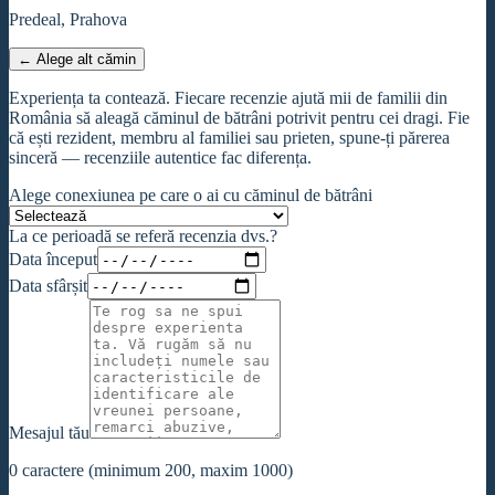
Predeal, Prahova
← Alege alt cămin
Experiența ta contează. Fiecare recenzie ajută mii de familii din
România să aleagă căminul de bătrâni potrivit pentru cei dragi. Fie
că ești rezident, membru al familiei sau prieten, spune-ți părerea
sinceră — recenziile autentice fac diferența.
Alege conexiunea pe care o ai cu căminul de bătrâni
La ce perioadă se referă recenzia dvs.?
Data început
Data sfârșit
Mesajul tău
0
caractere (minimum 200, maxim 1000)