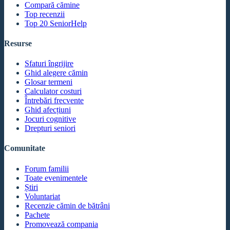
Compară cămine
Top recenzii
Top 20 SeniorHelp
Resurse
Sfaturi îngrijire
Ghid alegere cămin
Glosar termeni
Calculator costuri
Întrebări frecvente
Ghid afecțiuni
Jocuri cognitive
Drepturi seniori
Comunitate
Forum familii
Toate evenimentele
Știri
Voluntariat
Recenzie cămin de bătrâni
Pachete
Promovează compania