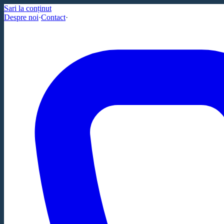
Sari la conținut
Despre noi
·
Contact
·