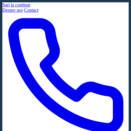
Sari la conținut
Despre noi
·
Contact
·