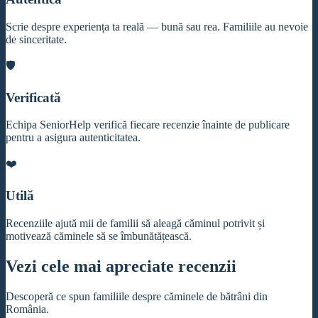
Scrie despre experiența ta reală — bună sau rea. Familiile au nevoie
de sinceritate.
🛡️
Verificată
Echipa SeniorHelp verifică fiecare recenzie înainte de publicare
pentru a asigura autenticitatea.
❤️
Utilă
Recenziile ajută mii de familii să aleagă căminul potrivit și
motivează căminele să se îmbunătățească.
Vezi cele mai apreciate recenzii
Descoperă ce spun familiile despre căminele de bătrâni din
România.