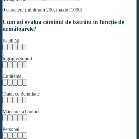
0
caractere (minimum 200, maxim 1000)
Cum ați evalua căminul de bătrâni în funcție de
următoarele?
Facilități
Îngrijire/Suport
Curățenie
Tratat cu demnitate
Mâncare și băuturi
Personal