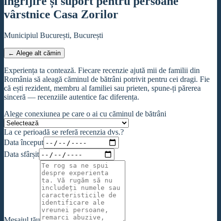
îngrijire și suport pentru persoane
vârstnice Casa Zorilor
Municipiul București, București
← Alege alt cămin
Experiența ta contează. Fiecare recenzie ajută mii de familii din
România să aleagă căminul de bătrâni potrivit pentru cei dragi. Fie
că ești rezident, membru al familiei sau prieten, spune-ți părerea
sinceră — recenziile autentice fac diferența.
Alege conexiunea pe care o ai cu căminul de bătrâni
La ce perioadă se referă recenzia dvs.?
Data început
Data sfârșit
Mesajul tău