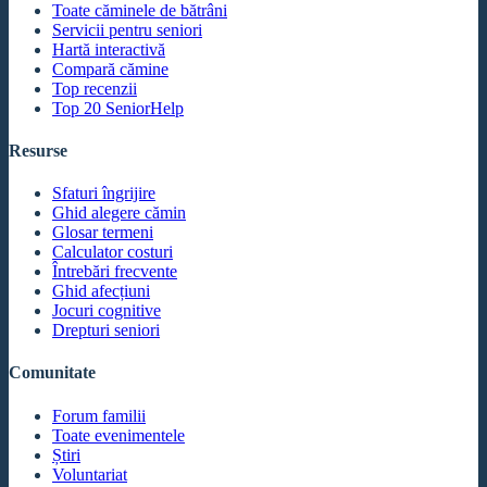
Toate căminele de bătrâni
Servicii pentru seniori
Hartă interactivă
Compară cămine
Top recenzii
Top 20 SeniorHelp
Resurse
Sfaturi îngrijire
Ghid alegere cămin
Glosar termeni
Calculator costuri
Întrebări frecvente
Ghid afecțiuni
Jocuri cognitive
Drepturi seniori
Comunitate
Forum familii
Toate evenimentele
Știri
Voluntariat