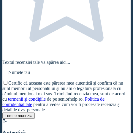
Textul recenziei tale va apărea aici...
—
Numele tău
Certific că aceasta este părerea mea autentică și confirm că nu
sunt membru al personalului și nu am o legătură profesională cu
căminul
menționat mai sus. Trimițând recenzia mea, sunt de acord
cu
termenii și condițiile
de pe seniorhelp.ro.
Politica de
confidențialitate
pentru a vedea cum vor fi procesate recenzia și
detaliile dvs. personale.
Trimite recenzia
📝
Autentică