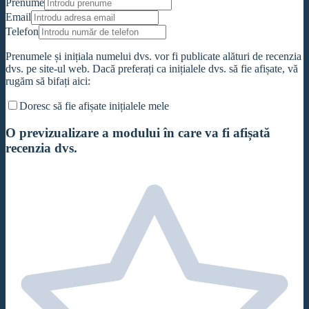
Prenume
Email
Telefon
Prenumele și inițiala numelui dvs. vor fi publicate alături de recenzia
dvs. pe site-ul web. Dacă preferați ca inițialele dvs. să fie afișate, vă
rugăm să bifați aici:
Doresc să fie afișate inițialele mele
O previzualizare a modului în care va fi afișată
recenzia dvs.