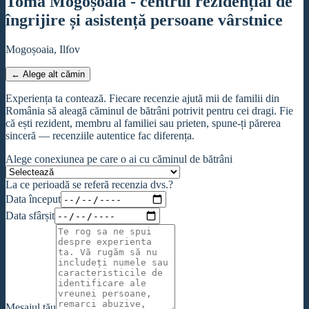
Toma Mogoșoaia - centrul rezidențial de
îngrijire și asistență persoane vârstnice
Mogoșoaia, Ilfov
← Alege alt cămin
Experiența ta contează. Fiecare recenzie ajută mii de familii din
România să aleagă căminul de bătrâni potrivit pentru cei dragi. Fie
că ești rezident, membru al familiei sau prieten, spune-ți părerea
sinceră — recenziile autentice fac diferența.
Alege conexiunea pe care o ai cu căminul de bătrâni
La ce perioadă se referă recenzia dvs.?
Data început
Data sfârșit
Mesajul tău