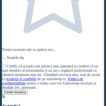
Textul recenziei tale va apărea aici...
—
Numele tău
Certific că aceasta este părerea mea autentică și confirm că nu
sunt membru al personalului și nu am o legătură profesională cu
căminul
menționat mai sus. Trimițând recenzia mea, sunt de acord
cu
termenii și condițiile
de pe seniorhelp.ro.
Politica de
confidențialitate
pentru a vedea cum vor fi procesate recenzia și
detaliile dvs. personale.
Trimite recenzia
📝
Autentică