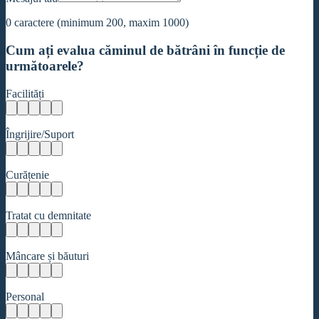
0
caractere (minimum 200, maxim 1000)
Cum ați evalua căminul de bătrâni în funcție de
următoarele?
Facilități
Îngrijire/Suport
Curățenie
Tratat cu demnitate
Mâncare și băuturi
Personal