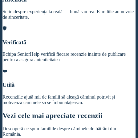
Scrie despre experiența ta reală — bună sau rea. Familiile au nevoie
de sinceritate.
🛡️
Verificată
Echipa SeniorHelp verifică fiecare recenzie înainte de publicare
pentru a asigura autenticitatea.
❤️
Utilă
Recenziile ajută mii de familii să aleagă căminul potrivit și
motivează căminele să se îmbunătățească.
Vezi cele mai apreciate recenzii
Descoperă ce spun familiile despre căminele de bătrâni din
România.