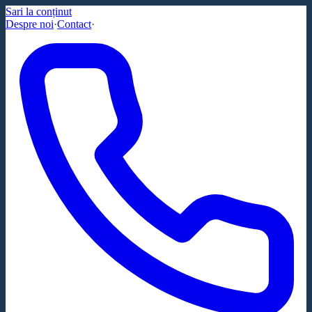
Sari la conținut
Despre noi
·
Contact
·