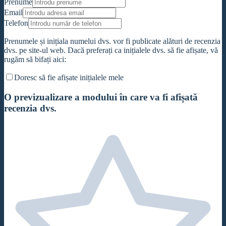
Prenume
Email
Telefon
Prenumele și inițiala numelui dvs. vor fi publicate alături de recenzia
dvs. pe site-ul web. Dacă preferați ca inițialele dvs. să fie afișate, vă
rugăm să bifați aici:
Doresc să fie afișate inițialele mele
O previzualizare a modului în care va fi afișată
recenzia dvs.