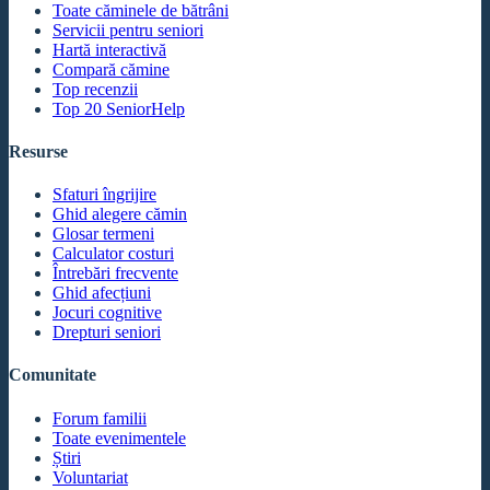
Toate căminele de bătrâni
Servicii pentru seniori
Hartă interactivă
Compară cămine
Top recenzii
Top 20 SeniorHelp
Resurse
Sfaturi îngrijire
Ghid alegere cămin
Glosar termeni
Calculator costuri
Întrebări frecvente
Ghid afecțiuni
Jocuri cognitive
Drepturi seniori
Comunitate
Forum familii
Toate evenimentele
Știri
Voluntariat