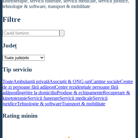
kinetoterapie, servicii funerare, servicii medicale, servicii juridice,
tehnologie & software, transport & mobilitate
Filtre
Județ
Tip serviciu
Toate
Ambulanță privată
Asociații & ONG-uri
Cantine sociale
Centre
de zi persoane fără adăpost
Centre rezidențiale persoane fără
adăpost
Îngrijire la domiciliu
Produse & echipamente
Recuperare &
kinetoterapie
Servicii funerare
Servicii medicale
Servicii
juridice
Tehnologie & software
Transport & mobilitate
Rating minim