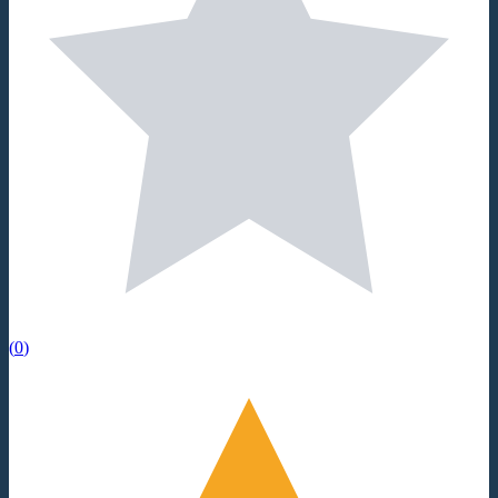
(
0
)