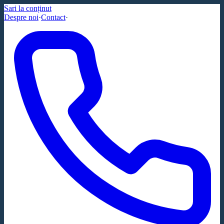
Sari la conținut
Despre noi
·
Contact
·