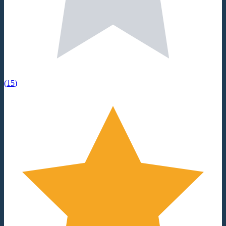
(
15
)