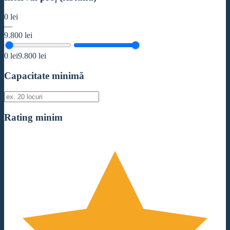
0
lei
—
9.800
lei
0
lei
9.800
lei
Capacitate minimă
Rating minim