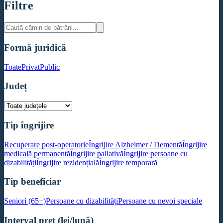
Filtre
Formă juridică
Toate
Privat
Public
Județ
Tip îngrijire
Recuperare post-operatorie
Îngrijire Alzheimer / Demență
Îngrijire
medicală permanentă
Îngrijire paliativă
Îngrijire persoane cu
dizabilități
Îngrijire rezidențială
Îngrijire temporară
Tip beneficiar
Seniori (65+)
Persoane cu dizabilități
Persoane cu nevoi speciale
Interval preț (lei/lună)