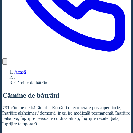
Acasă
/
Cămine de bătrâni
Cămine de bătrâni
791 cămine de bătrâni din România: recuperare post-operatorie,
îngrijire alzheimer / demență, îngrijire medicală permanentă, îngrijire
paliativă, îngrijire persoane cu dizabilități, îngrijire rezidențială,
îngrijire temporară