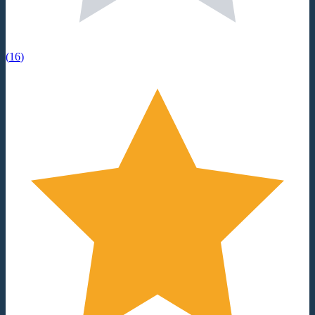
(
16
)