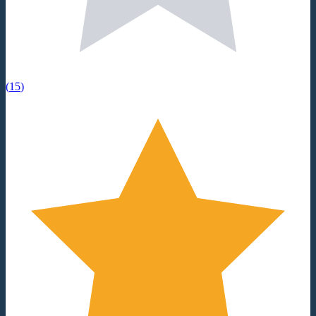
(
15
)