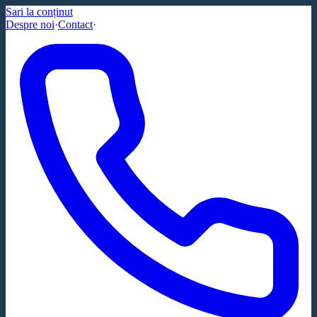
Sari la conținut
Despre noi
·
Contact
·