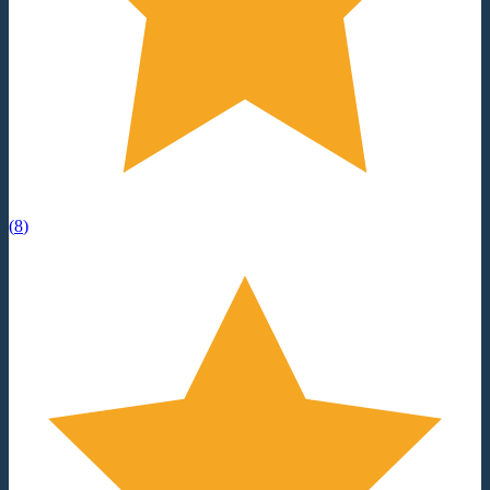
(
8
)