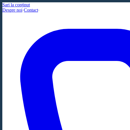
Sari la conținut
Despre noi
·
Contact
·