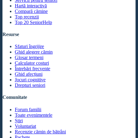
Servicii pentru seniori
Hartă interactivă
Compară cămine
Top recenzii
Top 20 SeniorHelp
Resurse
Sfaturi îngrijire
Ghid alegere cămin
Glosar termeni
Calculator costuri
Întrebări frecvente
Ghid afecțiuni
Jocuri cognitive
Drepturi seniori
Comunitate
Forum familii
Toate evenimentele
Știri
Voluntariat
Recenzie cămin de bătrâni
Pachete