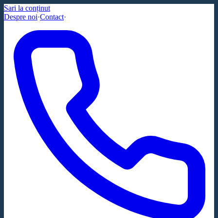
Sari la conținut
Despre noi
·
Contact
·