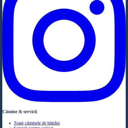
Cămine & servicii
Toate căminele de bătrâni