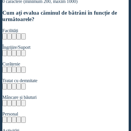
0
caractere (minimum 200, maxim 1000)
Cum ați evalua căminul de bătrâni în funcție de
următoarele?
Facilități
Îngrijire/Suport
Curățenie
Tratat cu demnitate
Mâncare și băuturi
Personal
Activități