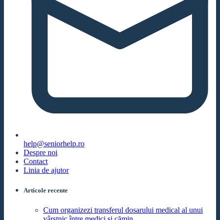
help@seniorhelp.ro
Despre noi
Contact
Linia de ajutor
Articole recente
Cum organizezi transferul dosarului medical al unui
vârstnic între medici și cămin