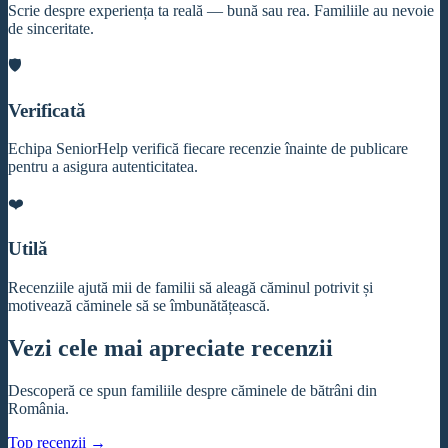
Scrie despre experiența ta reală — bună sau rea. Familiile au nevoie
de sinceritate.
🛡️
Verificată
Echipa SeniorHelp verifică fiecare recenzie înainte de publicare
pentru a asigura autenticitatea.
❤️
Utilă
Recenziile ajută mii de familii să aleagă căminul potrivit și
motivează căminele să se îmbunătățească.
Vezi cele mai apreciate recenzii
Descoperă ce spun familiile despre căminele de bătrâni din
România.
Top recenzii →