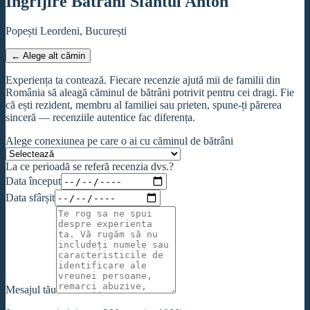
Îngrijire Bătrâni Sfântul Anton
Popești Leordeni, București
← Alege alt cămin
Experiența ta contează. Fiecare recenzie ajută mii de familii din
România să aleagă căminul de bătrâni potrivit pentru cei dragi. Fie
că ești rezident, membru al familiei sau prieten, spune-ți părerea
sinceră — recenziile autentice fac diferența.
Alege conexiunea pe care o ai cu căminul de bătrâni
La ce perioadă se referă recenzia dvs.?
Data început
Data sfârșit
Mesajul tău