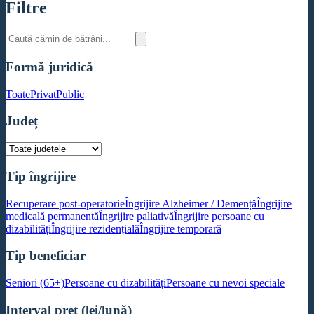
Filtre
Formă juridică
Toate
Privat
Public
Județ
Tip îngrijire
Recuperare post-operatorie
Îngrijire Alzheimer / Demență
Îngrijire
medicală permanentă
Îngrijire paliativă
Îngrijire persoane cu
dizabilități
Îngrijire rezidențială
Îngrijire temporară
Tip beneficiar
Seniori (65+)
Persoane cu dizabilități
Persoane cu nevoi speciale
Interval preț (lei/lună)