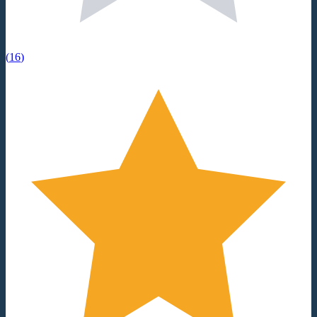
(
16
)