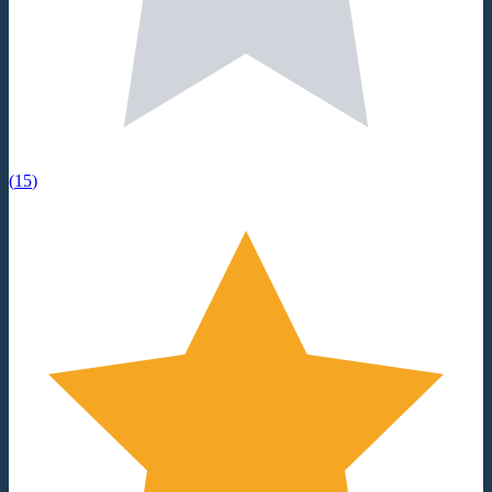
(
15
)