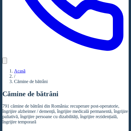
Acasă
/
Cămine de bătrâni
Cămine de bătrâni
791 cămine de bătrâni din România: recuperare post-operatorie,
îngrijire alzheimer / demență, îngrijire medicală permanentă, îngrijire
paliativă, îngrijire persoane cu dizabilități, îngrijire rezidențială,
îngrijire temporară