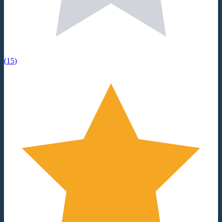
(
15
)