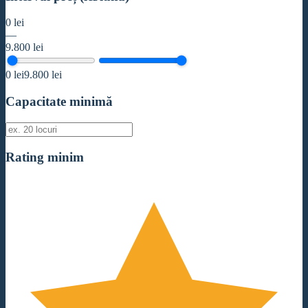
0
lei
—
9.800
lei
0
lei
9.800
lei
Capacitate minimă
Rating minim