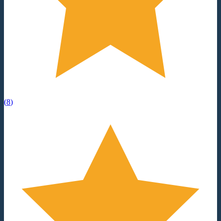
(
8
)