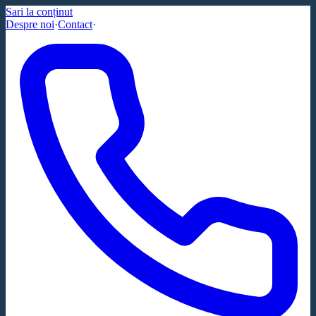
Sari la conținut
Despre noi
·
Contact
·