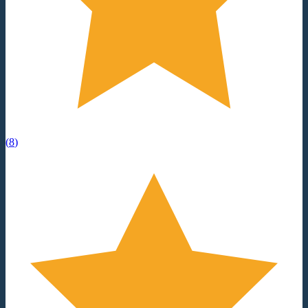
(
8
)