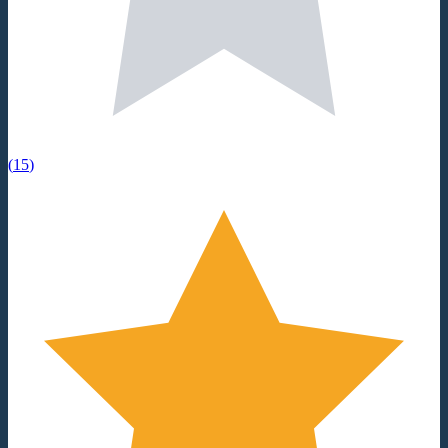
(
15
)