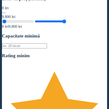
0
lei
—
9.800
lei
0
lei
9.800
lei
Capacitate minimă
Rating minim