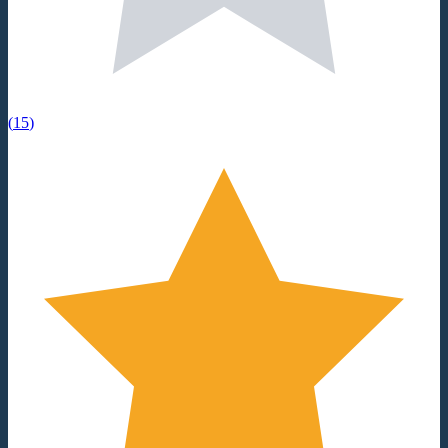
(
15
)