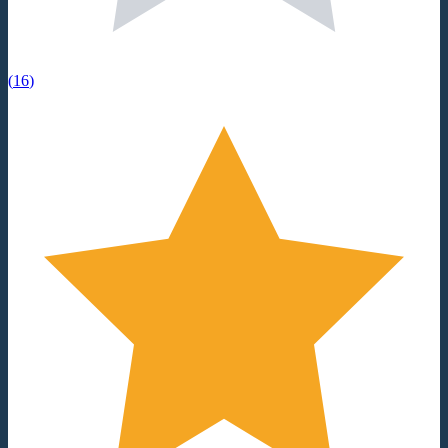
(
16
)