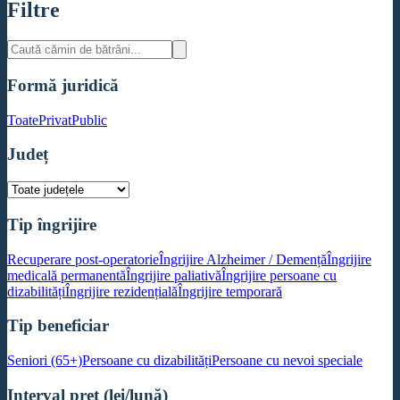
Filtre
Formă juridică
Toate
Privat
Public
Județ
Tip îngrijire
Recuperare post-operatorie
Îngrijire Alzheimer / Demență
Îngrijire
medicală permanentă
Îngrijire paliativă
Îngrijire persoane cu
dizabilități
Îngrijire rezidențială
Îngrijire temporară
Tip beneficiar
Seniori (65+)
Persoane cu dizabilități
Persoane cu nevoi speciale
Interval preț (lei/lună)