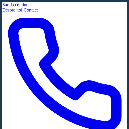
Sari la conținut
Despre noi
·
Contact
·