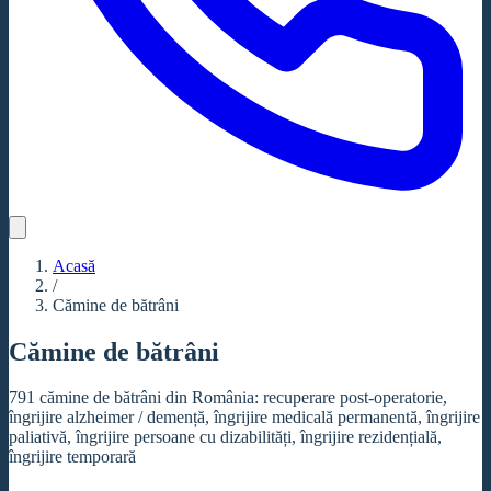
Acasă
/
Cămine de bătrâni
Cămine de bătrâni
791 cămine de bătrâni din România: recuperare post-operatorie,
îngrijire alzheimer / demență, îngrijire medicală permanentă, îngrijire
paliativă, îngrijire persoane cu dizabilități, îngrijire rezidențială,
îngrijire temporară