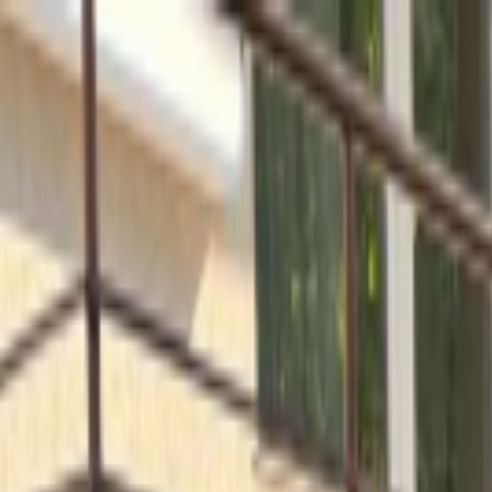
Sari la conținut
Despre noi
·
Contact
·