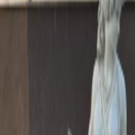
Linia de ajutor
RO