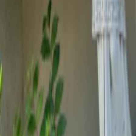
Loghează-te
Caut un cămin de bătrâni
Servicii
Resurse